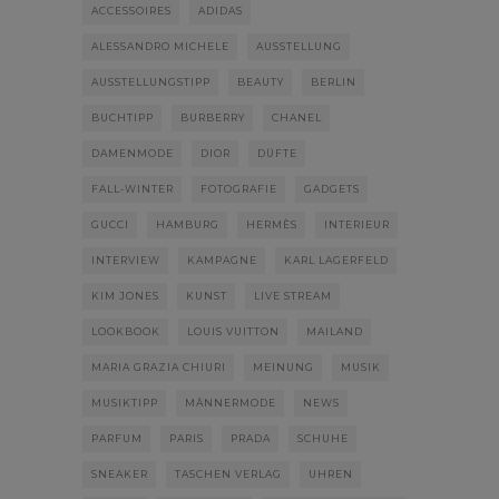
ACCESSOIRES
ADIDAS
ALESSANDRO MICHELE
AUSSTELLUNG
AUSSTELLUNGSTIPP
BEAUTY
BERLIN
BUCHTIPP
BURBERRY
CHANEL
DAMENMODE
DIOR
DÜFTE
FALL-WINTER
FOTOGRAFIE
GADGETS
GUCCI
HAMBURG
HERMÈS
INTERIEUR
INTERVIEW
KAMPAGNE
KARL LAGERFELD
KIM JONES
KUNST
LIVE STREAM
LOOKBOOK
LOUIS VUITTON
MAILAND
MARIA GRAZIA CHIURI
MEINUNG
MUSIK
MUSIKTIPP
MÄNNERMODE
NEWS
PARFUM
PARIS
PRADA
SCHUHE
SNEAKER
TASCHEN VERLAG
UHREN