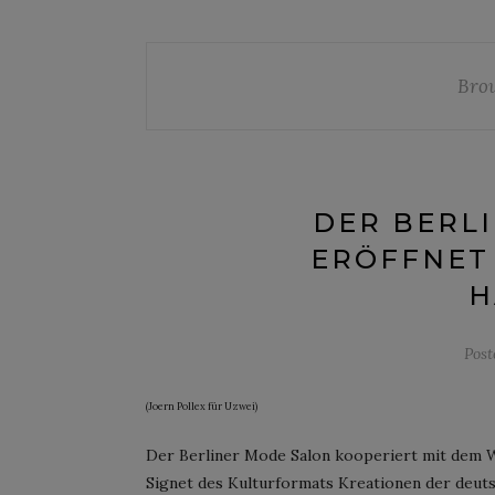
Bro
DER BERL
ERÖFFNET 
H
Pos
(Joern Pollex für Uzwei)
Der Berliner Mode Salon kooperiert mit dem 
Signet des Kulturformats Kreationen der deut