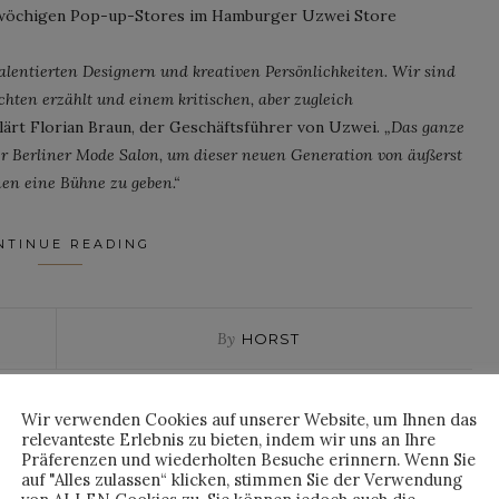
swöchigen Pop-up-Stores im Hamburger Uzwei Store
lentierten Designern und kreativen Persönlichkeiten. Wir sind
ichten erzählt und einem kritischen, aber zugleich
klärt Florian Braun, der Geschäftsführer von Uzwei.
„Das ganze
er Berliner Mode Salon, um dieser neuen Generation von äußerst
nen eine Bühne zu geben.“
NTINUE READING
By
HORST
Wir verwenden Cookies auf unserer Website, um Ihnen das
relevanteste Erlebnis zu bieten, indem wir uns an Ihre
Präferenzen und wiederholten Besuche erinnern. Wenn Sie
auf "Alles zulassen“ klicken, stimmen Sie der Verwendung