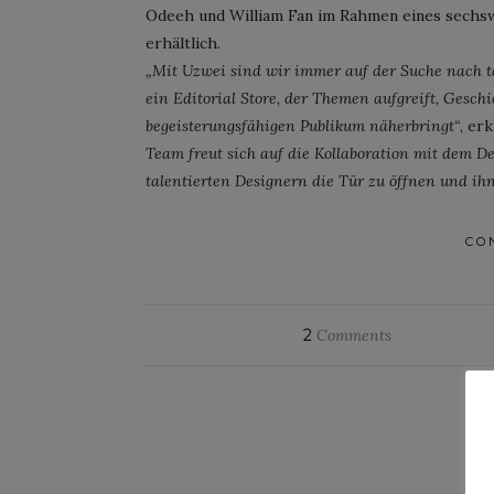
Odeeh und William Fan im Rahmen eines sech
erhältlich.
„Mit Uzwei sind wir immer auf der Suche nach ta
ein Editorial Store, der Themen aufgreift, Gesch
begeisterungsfähigen Publikum näherbringt“
, er
Team freut sich auf die Kollaboration mit dem D
talentierten Designern die Tür zu öffnen und ih
CO
2
Comments