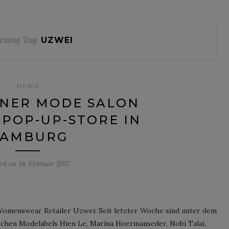
wsing Tag
UZWEI
NEWS
INER MODE SALON
POP-UP-STORE IN
AMBURG
ted on
14. Februar 2017
Womenswear Retailer Uzwei: Seit letzter Woche sind unter dem
schen Modelabels Hien Le, Marina Hoermanseder, Nobi Talai,