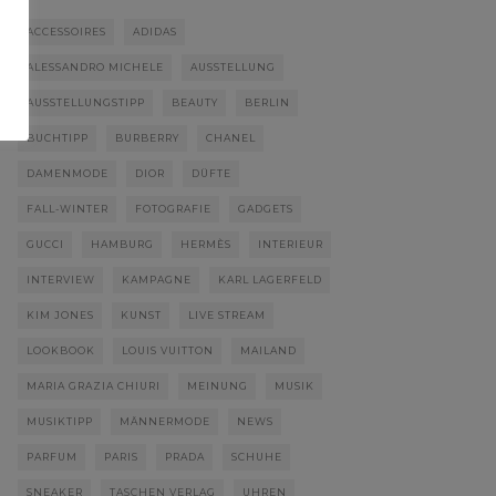
ACCESSOIRES
ADIDAS
ALESSANDRO MICHELE
AUSSTELLUNG
AUSSTELLUNGSTIPP
BEAUTY
BERLIN
BUCHTIPP
BURBERRY
CHANEL
DAMENMODE
DIOR
DÜFTE
FALL-WINTER
FOTOGRAFIE
GADGETS
GUCCI
HAMBURG
HERMÈS
INTERIEUR
INTERVIEW
KAMPAGNE
KARL LAGERFELD
KIM JONES
KUNST
LIVE STREAM
LOOKBOOK
LOUIS VUITTON
MAILAND
MARIA GRAZIA CHIURI
MEINUNG
MUSIK
MUSIKTIPP
MÄNNERMODE
NEWS
PARFUM
PARIS
PRADA
SCHUHE
SNEAKER
TASCHEN VERLAG
UHREN