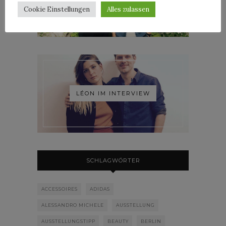
Cookie Einstellungen
Alles zulassen
LÉON IM INTERVIEW
SCHLAGWÖRTER
ACCESSOIRES
ADIDAS
ALESSANDRO MICHELE
AUSSTELLUNG
AUSSTELLUNGSTIPP
BEAUTY
BERLIN