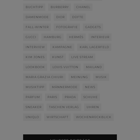
BUCHTIPP
BURBERRY
CHANEL
DAMENMODE
DIOR
DÜFTE
FALL-WINTER
FOTOGRAFIE
GADGETS
GUCCI
HAMBURG
HERMÈS
INTERIEUR
INTERVIEW
KAMPAGNE
KARL LAGERFELD
KIM JONES
KUNST
LIVE STREAM
LOOKBOOK
LOUIS VUITTON
MAILAND
MARIA GRAZIA CHIURI
MEINUNG
MUSIK
MUSIKTIPP
MÄNNERMODE
NEWS
PARFUM
PARIS
PRADA
SCHUHE
SNEAKER
TASCHEN VERLAG
UHREN
UNIQLO
WIRTSCHAFT
WOCHENRÜCKBLICK