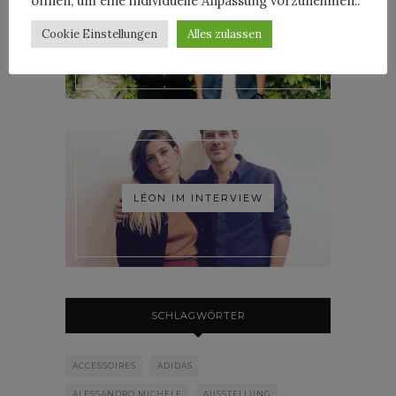
öffnen, um eine individuelle Anpassung vorzunehmen..
Cookie Einstellungen
Alles zulassen
ROOSEVELT IM INTERVIEW
LÉON IM INTERVIEW
SCHLAGWÖRTER
ACCESSOIRES
ADIDAS
ALESSANDRO MICHELE
AUSSTELLUNG