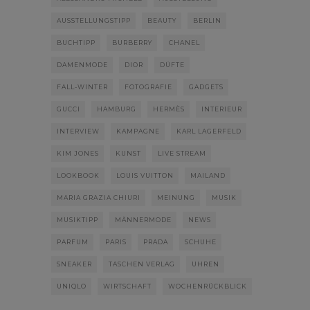
AUSSTELLUNGSTIPP
BEAUTY
BERLIN
BUCHTIPP
BURBERRY
CHANEL
DAMENMODE
DIOR
DÜFTE
FALL-WINTER
FOTOGRAFIE
GADGETS
GUCCI
HAMBURG
HERMÈS
INTERIEUR
INTERVIEW
KAMPAGNE
KARL LAGERFELD
KIM JONES
KUNST
LIVE STREAM
LOOKBOOK
LOUIS VUITTON
MAILAND
MARIA GRAZIA CHIURI
MEINUNG
MUSIK
MUSIKTIPP
MÄNNERMODE
NEWS
PARFUM
PARIS
PRADA
SCHUHE
SNEAKER
TASCHEN VERLAG
UHREN
UNIQLO
WIRTSCHAFT
WOCHENRÜCKBLICK