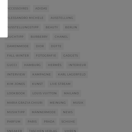
ACCESSOIRES
ADIDAS
ALESSANDRO MICHELE
AUSSTELLUNG
AUSSTELLUNGSTIPP
BEAUTY
BERLIN
BUCHTIPP
BURBERRY
CHANEL
DAMENMODE
DIOR
DÜFTE
FALL-WINTER
FOTOGRAFIE
GADGETS
GUCCI
HAMBURG
HERMÈS
INTERIEUR
INTERVIEW
KAMPAGNE
KARL LAGERFELD
KIM JONES
KUNST
LIVE STREAM
LOOKBOOK
LOUIS VUITTON
MAILAND
MARIA GRAZIA CHIURI
MEINUNG
MUSIK
MUSIKTIPP
MÄNNERMODE
NEWS
PARFUM
PARIS
PRADA
SCHUHE
SNEAKER
TASCHEN VERLAG
UHREN