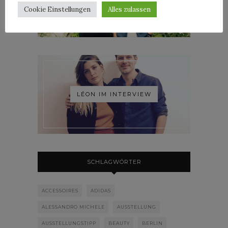
Cookie Einstellungen
Alles zulassen
LÉON IM INTERVIEW
SCHLAGWÖRTER
ACCESSOIRES
ADIDAS
ALESSANDRO MICHELE
AUSSTELLUNG
AUSSTELLUNGSTIPP
BEAUTY
BERLIN