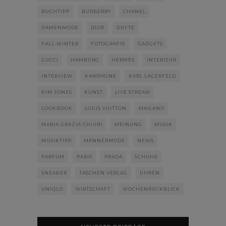
BUCHTIPP
BURBERRY
CHANEL
DAMENMODE
DIOR
DÜFTE
FALL-WINTER
FOTOGRAFIE
GADGETS
GUCCI
HAMBURG
HERMÈS
INTERIEUR
INTERVIEW
KAMPAGNE
KARL LAGERFELD
KIM JONES
KUNST
LIVE STREAM
LOOKBOOK
LOUIS VUITTON
MAILAND
MARIA GRAZIA CHIURI
MEINUNG
MUSIK
MUSIKTIPP
MÄNNERMODE
NEWS
PARFUM
PARIS
PRADA
SCHUHE
SNEAKER
TASCHEN VERLAG
UHREN
UNIQLO
WIRTSCHAFT
WOCHENRÜCKBLICK