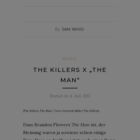
By
JAN WHO
MUSIC
THE KILLERS X „THE
MAN“
Posted on
4. Juli 2017
(The Killers „The Man“, Cover Artwork; Bilder: The Killers)
Dass Brandon Flowers
The Man
ist, der
Meinung waren ja sowieso schon einige