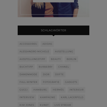
SCHLAGWÖRTER
ACCESSOIRES
ADIDAS
ALESSANDRO MICHELE
AUSSTELLUNG
AUSSTELLUNGSTIPP
BEAUTY
BERLIN
BUCHTIPP
BURBERRY
CHANEL
DAMENMODE
DIOR
DÜFTE
FALL-WINTER
FOTOGRAFIE
GADGETS
GUCCI
HAMBURG
HERMÈS
INTERIEUR
INTERVIEW
KAMPAGNE
KARL LAGERFELD
KIM JONES
KUNST
LIVE STREAM