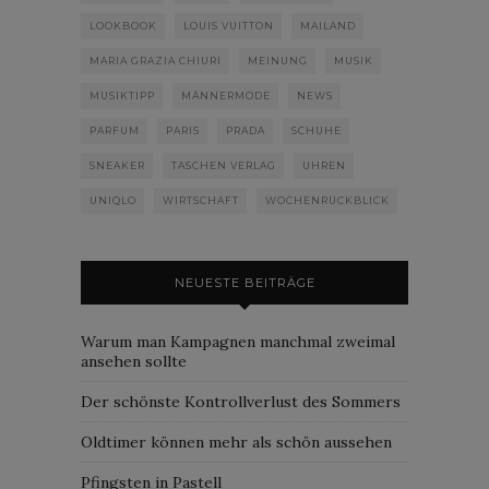
LOOKBOOK
LOUIS VUITTON
MAILAND
MARIA GRAZIA CHIURI
MEINUNG
MUSIK
MUSIKTIPP
MÄNNERMODE
NEWS
PARFUM
PARIS
PRADA
SCHUHE
SNEAKER
TASCHEN VERLAG
UHREN
UNIQLO
WIRTSCHAFT
WOCHENRÜCKBLICK
NEUESTE BEITRÄGE
Warum man Kampagnen manchmal zweimal
ansehen sollte
Der schönste Kontrollverlust des Sommers
Oldtimer können mehr als schön aussehen
Pfingsten in Pastell