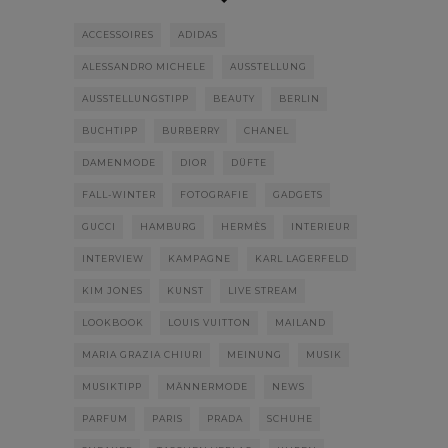
ACCESSOIRES
ADIDAS
ALESSANDRO MICHELE
AUSSTELLUNG
AUSSTELLUNGSTIPP
BEAUTY
BERLIN
BUCHTIPP
BURBERRY
CHANEL
DAMENMODE
DIOR
DÜFTE
FALL-WINTER
FOTOGRAFIE
GADGETS
GUCCI
HAMBURG
HERMÈS
INTERIEUR
INTERVIEW
KAMPAGNE
KARL LAGERFELD
KIM JONES
KUNST
LIVE STREAM
LOOKBOOK
LOUIS VUITTON
MAILAND
MARIA GRAZIA CHIURI
MEINUNG
MUSIK
MUSIKTIPP
MÄNNERMODE
NEWS
PARFUM
PARIS
PRADA
SCHUHE