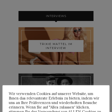
INTERVIEWS
TRIXIE MATTEL IM
INTERVIEW
YOANN LEMOINE AKA
Wir verwenden Cookies auf unserer Website, um
WOODKID IM INTERVIEW
Ihnen das relevanteste Erlebnis zu bieten, indem wir
uns an Ihre Präferenzen und wiederholten Besuche
erinnern. Wenn Sie auf "Alles zulassen“ klicken,
stimmen Sie der Verwendung von ALLEN Cookies zu.