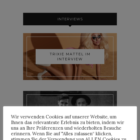
INTERVIEWS
TRIXIE MATTEL IM
INTERVIEW
YOANN LEMOINE AKA
Wir verwenden Cookies auf unserer Website, um
WOODKID IM INTERVIEW
Ihnen das relevanteste Erlebnis zu bieten, indem wir
uns an Ihre Präferenzen und wiederholten Besuche
erinnern. Wenn Sie auf "Alles zulassen“ klicken,
stimmen Sie der Verwendung von ALLEN Cookies zu.