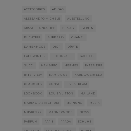
ACCESSOIRES
ADIDAS
ALESSANDRO MICHELE
AUSSTELLUNG
AUSSTELLUNGSTIPP
BEAUTY
BERLIN
BUCHTIPP
BURBERRY
CHANEL
DAMENMODE
DIOR
DÜFTE
FALL-WINTER
FOTOGRAFIE
GADGETS
GUCCI
HAMBURG
HERMÈS
INTERIEUR
INTERVIEW
KAMPAGNE
KARL LAGERFELD
KIM JONES
KUNST
LIVE STREAM
LOOKBOOK
LOUIS VUITTON
MAILAND
MARIA GRAZIA CHIURI
MEINUNG
MUSIK
MUSIKTIPP
MÄNNERMODE
NEWS
PARFUM
PARIS
PRADA
SCHUHE
SNEAKER
TASCHEN VERLAG
UHREN