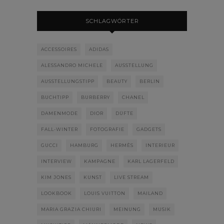
SCHLAGWÖRTER
ACCESSOIRES
ADIDAS
ALESSANDRO MICHELE
AUSSTELLUNG
AUSSTELLUNGSTIPP
BEAUTY
BERLIN
BUCHTIPP
BURBERRY
CHANEL
DAMENMODE
DIOR
DÜFTE
FALL-WINTER
FOTOGRAFIE
GADGETS
GUCCI
HAMBURG
HERMÈS
INTERIEUR
INTERVIEW
KAMPAGNE
KARL LAGERFELD
KIM JONES
KUNST
LIVE STREAM
LOOKBOOK
LOUIS VUITTON
MAILAND
MARIA GRAZIA CHIURI
MEINUNG
MUSIK