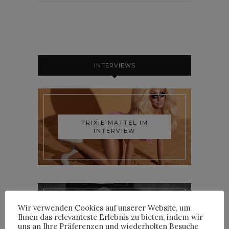
INTERVIEWS
TRIXIE MATTEL IM
INTERVIEW
Wir verwenden Cookies auf unserer Website, um
Ihnen das relevanteste Erlebnis zu bieten, indem wir
YOANN LEMOINE AKA
uns an Ihre Präferenzen und wiederholten Besuche
WOODKID IM INTERVIEW