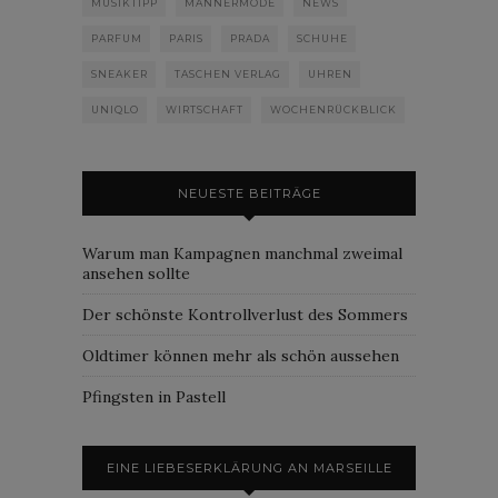
MUSIKTIPP
MÄNNERMODE
NEWS
PARFUM
PARIS
PRADA
SCHUHE
SNEAKER
TASCHEN VERLAG
UHREN
UNIQLO
WIRTSCHAFT
WOCHENRÜCKBLICK
NEUESTE BEITRÄGE
Warum man Kampagnen manchmal zweimal
ansehen sollte
Der schönste Kontrollverlust des Sommers
Oldtimer können mehr als schön aussehen
Pfingsten in Pastell
EINE LIEBESERKLÄRUNG AN MARSEILLE