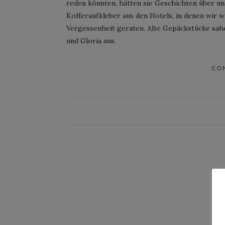
reden könnten, hätten sie Geschichten über uns
Kofferaufkleber aus den Hotels, in denen wir 
Vergessenheit geraten. Alte Gepäckstücke sahe
und Gloria aus.
CO