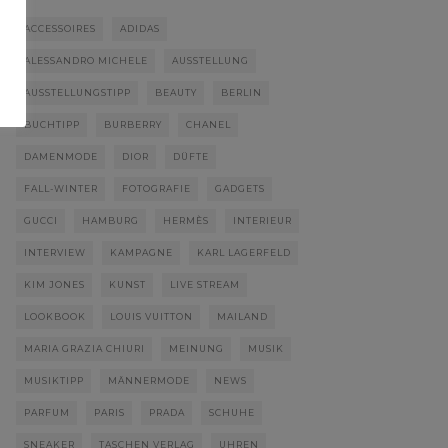
ACCESSOIRES
ADIDAS
ALESSANDRO MICHELE
AUSSTELLUNG
AUSSTELLUNGSTIPP
BEAUTY
BERLIN
BUCHTIPP
BURBERRY
CHANEL
DAMENMODE
DIOR
DÜFTE
FALL-WINTER
FOTOGRAFIE
GADGETS
GUCCI
HAMBURG
HERMÈS
INTERIEUR
INTERVIEW
KAMPAGNE
KARL LAGERFELD
KIM JONES
KUNST
LIVE STREAM
LOOKBOOK
LOUIS VUITTON
MAILAND
MARIA GRAZIA CHIURI
MEINUNG
MUSIK
MUSIKTIPP
MÄNNERMODE
NEWS
PARFUM
PARIS
PRADA
SCHUHE
SNEAKER
TASCHEN VERLAG
UHREN