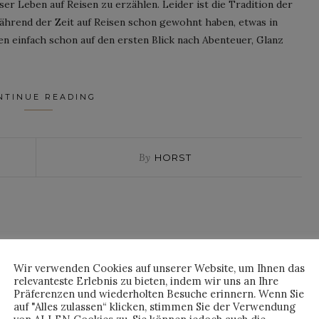
er Leben auf Reisen zu erzählen. Leider ist die Tradition der
während der Zeit auf Reisen schon gewohnt haben, etwas in
n einfach schon auf den ersten Blick nach Abenteuer, Glanz
NTINUE READING
By
HORST
Wir verwenden Cookies auf unserer Website, um Ihnen das
relevanteste Erlebnis zu bieten, indem wir uns an Ihre
Präferenzen und wiederholten Besuche erinnern. Wenn Sie
auf "Alles zulassen“ klicken, stimmen Sie der Verwendung