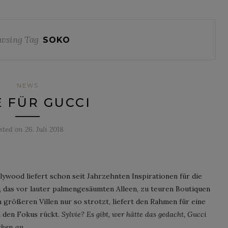
wsing Tag
SOKO
NEWS
E FÜR GUCCI
sted on
26. Juli 2018
ywood liefert schon seit Jahrzehnten Inspirationen für die
, das vor lauter palmengesäumten Alleen, zu teuren Boutiquen
größeren Villen nur so strotzt, liefert den Rahmen für eine
n den Fokus rückt.
Sylvie? Es gibt, wer hätte das gedacht, Gucci
schen an …