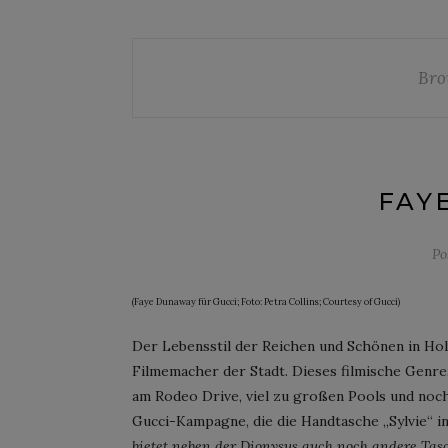
Bro
FAY
Po
(Faye Dunaway für Gucci; Foto: Petra Collins; Courtesy of Gucci)
Der Lebensstil der Reichen und Schönen in Holl
Filmemacher der Stadt. Dieses filmische Genre
am Rodeo Drive, viel zu großen Pools und noch 
Gucci-Kampagne, die die Handtasche „Sylvie“ i
bietet neben der Dionysus auch noch andere Ta