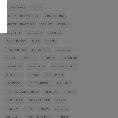
ACCESSOIRES
ADIDAS
ALESSANDRO MICHELE
AUSSTELLUNG
AUSSTELLUNGSTIPP
BEAUTY
BERLIN
BUCHTIPP
BURBERRY
CHANEL
DAMENMODE
DIOR
DÜFTE
FALL-WINTER
FOTOGRAFIE
GADGETS
GUCCI
HAMBURG
HERMÈS
INTERIEUR
INTERVIEW
KAMPAGNE
KARL LAGERFELD
KIM JONES
KUNST
LIVE STREAM
LOOKBOOK
LOUIS VUITTON
MAILAND
MARIA GRAZIA CHIURI
MEINUNG
MUSIK
MUSIKTIPP
MÄNNERMODE
NEWS
PARFUM
PARIS
PRADA
SCHUHE
SNEAKER
TASCHEN VERLAG
UHREN