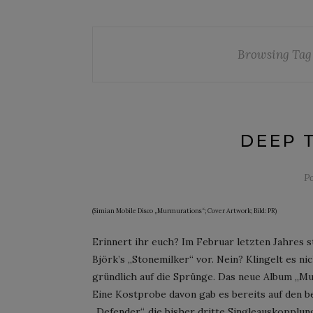
Browsing Tag
DEEP 
P
(Simian Mobile Disco „Murmurations“; Cover Artwork; Bild: PR)
Erinnert ihr euch? Im Februar letzten Jahres 
Björk’s „Stonemilker“ vor. Nein? Klingelt es ni
gründlich auf die Sprünge. Das neue Album „Mu
Eine Kostprobe davon gab es bereits auf den b
„Defender“, die bisher dritte Singleauskopplu