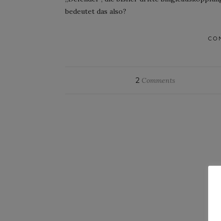
bedeutet das also?
CO
2
Comments