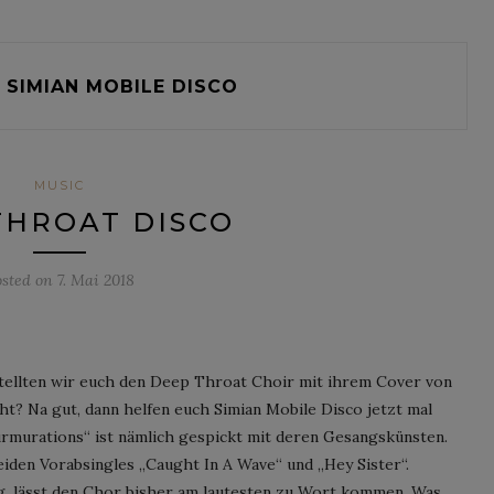
SIMIAN MOBILE DISCO
MUSIC
THROAT DISCO
osted on
7. Mai 2018
stellten wir euch den Deep Throat Choir mit ihrem Cover von
cht? Na gut, dann helfen euch Simian Mobile Disco jetzt mal
rmurations“ ist nämlich gespickt mit deren Gesangskünsten.
eiden Vorabsingles „Caught In A Wave“ und „Hey Sister“.
ng, lässt den Chor bisher am lautesten zu Wort kommen. Was