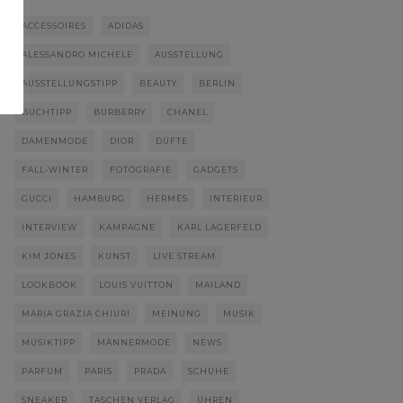
ACCESSOIRES
ADIDAS
ALESSANDRO MICHELE
AUSSTELLUNG
AUSSTELLUNGSTIPP
BEAUTY
BERLIN
BUCHTIPP
BURBERRY
CHANEL
DAMENMODE
DIOR
DÜFTE
FALL-WINTER
FOTOGRAFIE
GADGETS
GUCCI
HAMBURG
HERMÈS
INTERIEUR
INTERVIEW
KAMPAGNE
KARL LAGERFELD
KIM JONES
KUNST
LIVE STREAM
LOOKBOOK
LOUIS VUITTON
MAILAND
MARIA GRAZIA CHIURI
MEINUNG
MUSIK
MUSIKTIPP
MÄNNERMODE
NEWS
PARFUM
PARIS
PRADA
SCHUHE
SNEAKER
TASCHEN VERLAG
UHREN