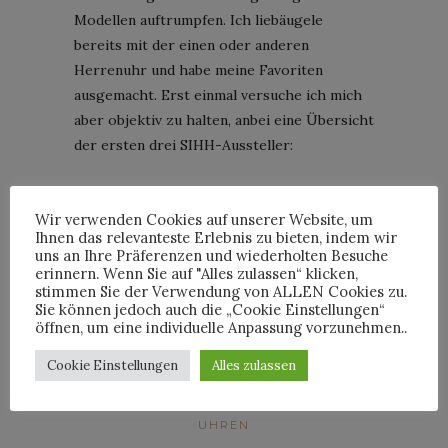
Modellen auftrumpfen. Ich liebäugele
bereits mit der einen oder anderen
Herrenuhr und habe meine Favoriten
ausgemacht. Erst einmal versuche ich mich
aber objektiv zu halten, anbei eine Übersicht
der ersten drei SIHH-Aussteller:
CONTINUE READING
Wir verwenden Cookies auf unserer Website, um
Ihnen das relevanteste Erlebnis zu bieten, indem wir
uns an Ihre Präferenzen und wiederholten Besuche
erinnern. Wenn Sie auf "Alles zulassen“ klicken,
3
Comments
stimmen Sie der Verwendung von ALLEN Cookies zu.
Sie können jedoch auch die „Cookie Einstellungen“
öffnen, um eine individuelle Anpassung vorzunehmen..
By
JULIAN
Cookie Einstellungen
Alles zulassen
UHREN