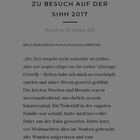
ZU BESUCH AUF DER
SIHH 2017
Posted on
24. Januar 2017
(Bild: G. Maillot © Point-of-views.ch; Courtesy of SIHH 2017)
„Die Zeit vergeht nicht schneller als früher,
aber wir laufen eiliger an ihr vorbei.“
(George
Orwell) – Selten habe ich mich so erschöpft,
rastlos und unter Strom gesetzt gefühlt.
Die letzten Wochen und Monate waren
nervenaufreibend, um ehrlich zu sein:
katastrophal. Ein Todesfall in der engsten
Familie war schuld, hatte mich bei voller
Fahrt aus der Bahn geworfen. Hatte kurz
vor Weihnachten alles ins Wanken gebracht,
alte Wunden aufgerissen und eine