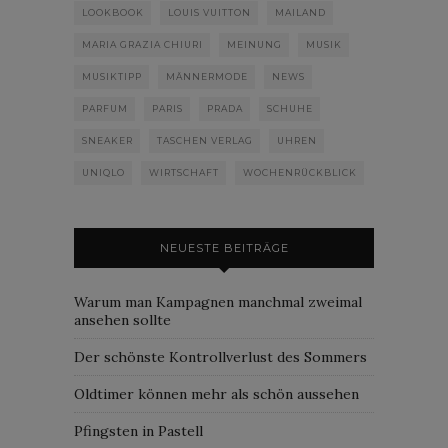
LOOKBOOK
LOUIS VUITTON
MAILAND
MARIA GRAZIA CHIURI
MEINUNG
MUSIK
MUSIKTIPP
MÄNNERMODE
NEWS
PARFUM
PARIS
PRADA
SCHUHE
SNEAKER
TASCHEN VERLAG
UHREN
UNIQLO
WIRTSCHAFT
WOCHENRÜCKBLICK
NEUESTE BEITRÄGE
Warum man Kampagnen manchmal zweimal
ansehen sollte
Der schönste Kontrollverlust des Sommers
Oldtimer können mehr als schön aussehen
Pfingsten in Pastell