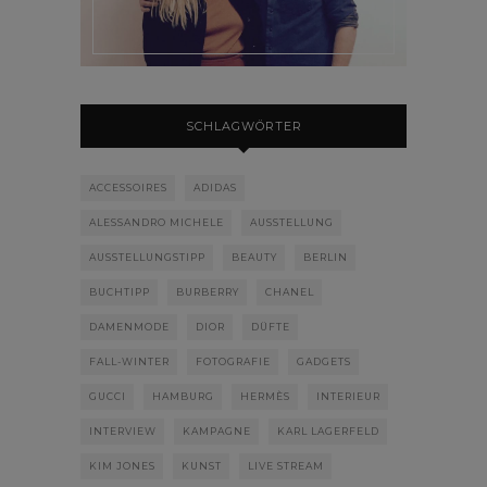
SCHLAGWÖRTER
ACCESSOIRES
ADIDAS
ALESSANDRO MICHELE
AUSSTELLUNG
AUSSTELLUNGSTIPP
BEAUTY
BERLIN
BUCHTIPP
BURBERRY
CHANEL
DAMENMODE
DIOR
DÜFTE
FALL-WINTER
FOTOGRAFIE
GADGETS
GUCCI
HAMBURG
HERMÈS
INTERIEUR
INTERVIEW
KAMPAGNE
KARL LAGERFELD
KIM JONES
KUNST
LIVE STREAM