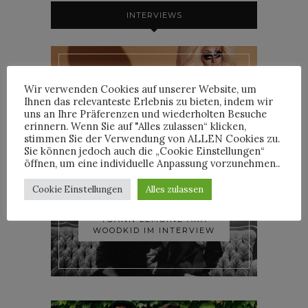
INTERVIEWS
Wir verwenden Cookies auf unserer Website, um
TRIXIE MATTEL IM
Ihnen das relevanteste Erlebnis zu bieten, indem wir
INTERVIEW
uns an Ihre Präferenzen und wiederholten Besuche
erinnern. Wenn Sie auf "Alles zulassen“ klicken,
stimmen Sie der Verwendung von ALLEN Cookies zu.
Sie können jedoch auch die „Cookie Einstellungen“
öffnen, um eine individuelle Anpassung vorzunehmen..
Cookie Einstellungen
Alles zulassen
YOANN LEMOINE AKA
WOODKID IM INTERVIEW