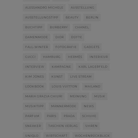
ALESSANDRO MICHELE
AUSSTELLUNG
AUSSTELLUNGSTIPP
BEAUTY
BERLIN
BUCHTIPP
BURBERRY
CHANEL
DAMENMODE
DIOR
DÜFTE
FALL-WINTER
FOTOGRAFIE
GADGETS
GUCCI
HAMBURG
HERMÈS
INTERIEUR
INTERVIEW
KAMPAGNE
KARL LAGERFELD
KIM JONES
KUNST
LIVE STREAM
LOOKBOOK
LOUIS VUITTON
MAILAND
MARIA GRAZIA CHIURI
MEINUNG
MUSIK
MUSIKTIPP
MÄNNERMODE
NEWS
PARFUM
PARIS
PRADA
SCHUHE
SNEAKER
TASCHEN VERLAG
UHREN
UNIQLO
WIRTSCHAFT
WOCHENRÜCKBLICK