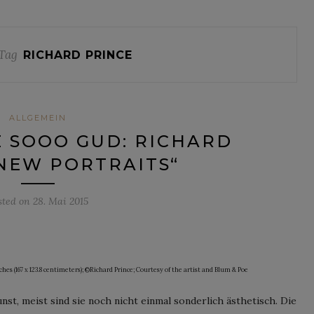
Tag
RICHARD PRINCE
ALLGEMEIN
E SOOO GUD: RICHARD
NEW PORTRAITS“
sted on
28. Mai 2015
inches (167 x 123.8 centimeters); ©Richard Prince; Courtesy of the artist and Blum & Poe
st, meist sind sie noch nicht einmal sonderlich ästhetisch. Die