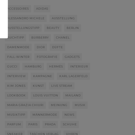
ACCESSOIRES
ADIDAS
ALESSANDRO MICHELE
AUSSTELLUNG
AUSSTELLUNGSTIPP
BEAUTY
BERLIN
BUCHTIPP
BURBERRY
CHANEL
DAMENMODE
DIOR
DÜFTE
FALL-WINTER
FOTOGRAFIE
GADGETS
GUCCI
HAMBURG
HERMÈS
INTERIEUR
INTERVIEW
KAMPAGNE
KARL LAGERFELD
KIM JONES
KUNST
LIVE STREAM
LOOKBOOK
LOUIS VUITTON
MAILAND
MARIA GRAZIA CHIURI
MEINUNG
MUSIK
MUSIKTIPP
MÄNNERMODE
NEWS
PARFUM
PARIS
PRADA
SCHUHE
SNEAKER
TASCHEN VERLAG
UHREN