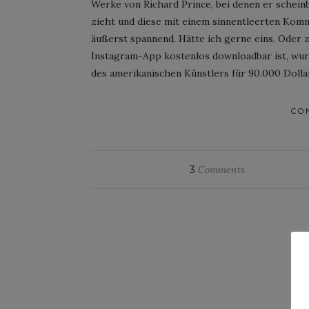
Werke von Richard Prince, bei denen er schein
zieht und diese mit einem sinnentleerten Kom
äußerst spannend. Hätte ich gerne eins. Oder 
Instagram-App kostenlos downloadbar ist, wur
des amerikanischen Künstlers für 90.000 Dollar
CO
3
Comments