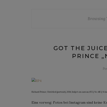
Browsing 
GOT THE JUIC
PRINCE „
Po
Richard Prince; Untitled (portrait), 2014; Inkjet on canvas; 65 3/4 x 48 3/4 
Eins vorweg: Fotos bei Instagram sind keine Kun