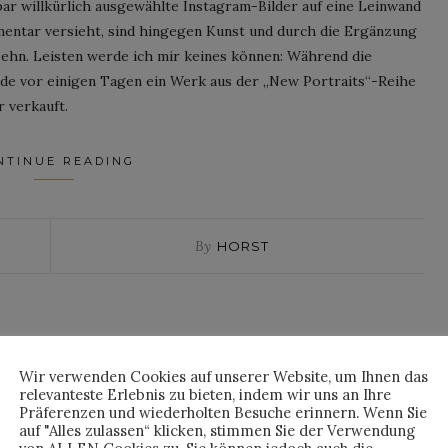
bar willkürlich ausgewählte Instagram-Bilder auf eine Leinwand
mentar versieht, sind hingegen Kunst und durch die Ergänzung
zehn. Leisten werde ich mir keines können: Während die
de vor einigen Tagen ein Werk aus der „New Portraits“-Reihe
 verkauft.
NTINUE READING
By
HORST
Wir verwenden Cookies auf unserer Website, um Ihnen das
relevanteste Erlebnis zu bieten, indem wir uns an Ihre
Präferenzen und wiederholten Besuche erinnern. Wenn Sie
auf "Alles zulassen“ klicken, stimmen Sie der Verwendung