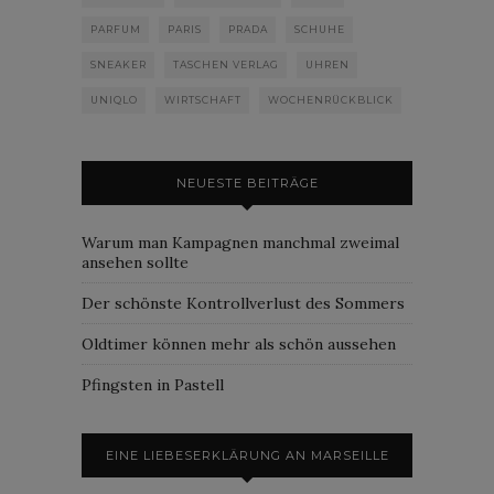
PARFUM
PARIS
PRADA
SCHUHE
SNEAKER
TASCHEN VERLAG
UHREN
UNIQLO
WIRTSCHAFT
WOCHENRÜCKBLICK
NEUESTE BEITRÄGE
Warum man Kampagnen manchmal zweimal
ansehen sollte
Der schönste Kontrollverlust des Sommers
Oldtimer können mehr als schön aussehen
Pfingsten in Pastell
EINE LIEBESERKLÄRUNG AN MARSEILLE