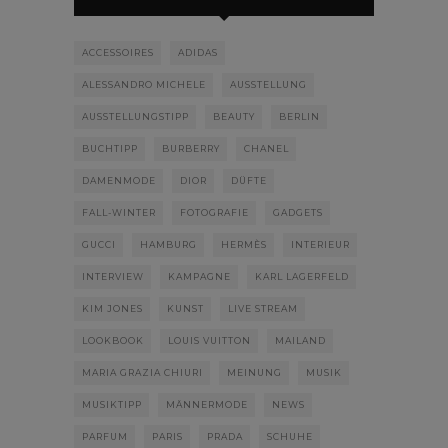
ACCESSOIRES
ADIDAS
ALESSANDRO MICHELE
AUSSTELLUNG
AUSSTELLUNGSTIPP
BEAUTY
BERLIN
BUCHTIPP
BURBERRY
CHANEL
DAMENMODE
DIOR
DÜFTE
FALL-WINTER
FOTOGRAFIE
GADGETS
GUCCI
HAMBURG
HERMÈS
INTERIEUR
INTERVIEW
KAMPAGNE
KARL LAGERFELD
KIM JONES
KUNST
LIVE STREAM
LOOKBOOK
LOUIS VUITTON
MAILAND
MARIA GRAZIA CHIURI
MEINUNG
MUSIK
MUSIKTIPP
MÄNNERMODE
NEWS
PARFUM
PARIS
PRADA
SCHUHE