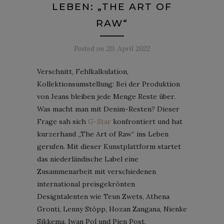
LEBEN: „THE ART OF
RAW“
Posted on
20. April 2022
Verschnitt, Fehlkalkulation,
Kollektionsumstellung: Bei der Produktion
von Jeans bleiben jede Menge Reste über.
Was macht man mit Denim-Resten? Dieser
Frage sah sich
G-Star
konfrontiert und hat
kurzerhand „The Art of Raw“ ins Leben
gerufen. Mit dieser Kunstplattform startet
das niederländische Label eine
Zusammenarbeit mit verschiedenen
international preisgekrönten
Designtalenten wie Teun Zwets, Athena
Gronti, Lenny Stöpp, Hozan Zangana, Nienke
Sikkema, Iwan Pol und Pien Post.