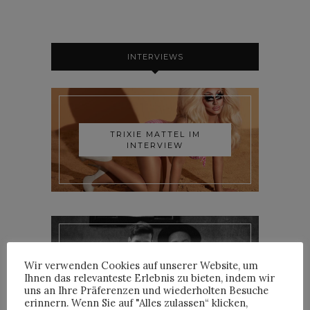
INTERVIEWS
TRIXIE MATTEL IM
INTERVIEW
YOANN LEMOINE AKA
Wir verwenden Cookies auf unserer Website, um
WOODKID IM INTERVIEW
Ihnen das relevanteste Erlebnis zu bieten, indem wir
uns an Ihre Präferenzen und wiederholten Besuche
erinnern. Wenn Sie auf "Alles zulassen“ klicken,