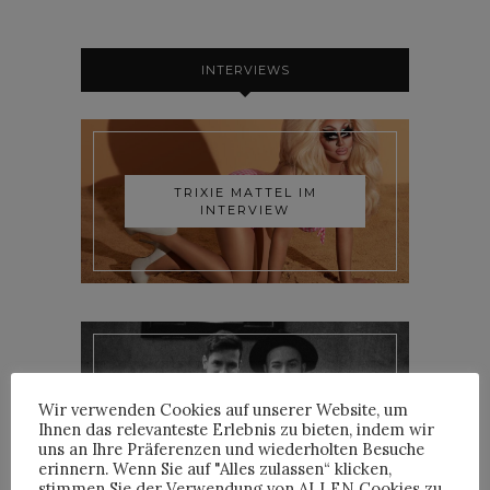
INTERVIEWS
TRIXIE MATTEL IM
INTERVIEW
YOANN LEMOINE AKA
Wir verwenden Cookies auf unserer Website, um
WOODKID IM INTERVIEW
Ihnen das relevanteste Erlebnis zu bieten, indem wir
uns an Ihre Präferenzen und wiederholten Besuche
erinnern. Wenn Sie auf "Alles zulassen“ klicken,
stimmen Sie der Verwendung von ALLEN Cookies zu.