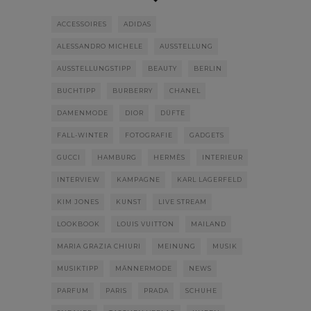
ACCESSOIRES
ADIDAS
ALESSANDRO MICHELE
AUSSTELLUNG
AUSSTELLUNGSTIPP
BEAUTY
BERLIN
BUCHTIPP
BURBERRY
CHANEL
DAMENMODE
DIOR
DÜFTE
FALL-WINTER
FOTOGRAFIE
GADGETS
GUCCI
HAMBURG
HERMÈS
INTERIEUR
INTERVIEW
KAMPAGNE
KARL LAGERFELD
KIM JONES
KUNST
LIVE STREAM
LOOKBOOK
LOUIS VUITTON
MAILAND
MARIA GRAZIA CHIURI
MEINUNG
MUSIK
MUSIKTIPP
MÄNNERMODE
NEWS
PARFUM
PARIS
PRADA
SCHUHE