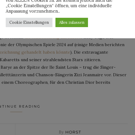
von ALLEN Cookies zu. Sie können jedoch auch die
„Cookie Einstellungen“ öffnen, um eine individuelle
sted on
27. Juli 2024
Anpassung vorzunehmen..
Cookie Einstellungen
Alles zulassen
ngt nochmals
die Aufzeichnung anschauen
: Lady Gaga trat
e der Olympischen Spiele 2024 auf (einige Medien berichten
fzeichnung gehandelt haben könnte
). Die extravagante
Kabaretts und seiner strahlendsten Stars zitieren.
 Barye an der Spitze der Ile Saint Louis – trug die Singer-
letttänzerin und Chanson-Sängerin Zizi Jeanmaire vor. Dieser
t, einem Choreographen, für den Christian Dior bereits
NTINUE READING
By
HORST