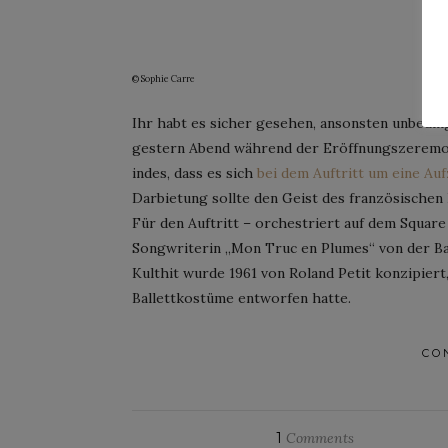
Po
© Sophie Carre
Ihr habt es sicher gesehen, ansonsten unbedi
gestern Abend während der Eröffnungszeremoni
indes, dass es sich
bei dem Auftritt um eine Au
Darbietung sollte den Geist des französischen 
Für den Auftritt – ​​orchestriert auf dem Square
Songwriterin „Mon Truc en Plumes“ von der Bal
Kulthit wurde 1961 von Roland Petit konzipier
Ballettkostüme entworfen hatte.
CO
1
Comments