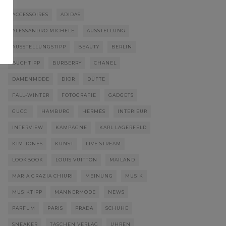
ACCESSOIRES
ADIDAS
ALESSANDRO MICHELE
AUSSTELLUNG
AUSSTELLUNGSTIPP
BEAUTY
BERLIN
BUCHTIPP
BURBERRY
CHANEL
DAMENMODE
DIOR
DÜFTE
FALL-WINTER
FOTOGRAFIE
GADGETS
GUCCI
HAMBURG
HERMÈS
INTERIEUR
INTERVIEW
KAMPAGNE
KARL LAGERFELD
KIM JONES
KUNST
LIVE STREAM
LOOKBOOK
LOUIS VUITTON
MAILAND
MARIA GRAZIA CHIURI
MEINUNG
MUSIK
MUSIKTIPP
MÄNNERMODE
NEWS
PARFUM
PARIS
PRADA
SCHUHE
SNEAKER
TASCHEN VERLAG
UHREN