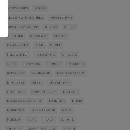
ACCESSOIRES
ADIDAS
ALESSANDRO MICHELE
AUSSTELLUNG
AUSSTELLUNGSTIPP
BEAUTY
BERLIN
BUCHTIPP
BURBERRY
CHANEL
DAMENMODE
DIOR
DÜFTE
FALL-WINTER
FOTOGRAFIE
GADGETS
GUCCI
HAMBURG
HERMÈS
INTERIEUR
INTERVIEW
KAMPAGNE
KARL LAGERFELD
KIM JONES
KUNST
LIVE STREAM
LOOKBOOK
LOUIS VUITTON
MAILAND
MARIA GRAZIA CHIURI
MEINUNG
MUSIK
MUSIKTIPP
MÄNNERMODE
NEWS
PARFUM
PARIS
PRADA
SCHUHE
SNEAKER
TASCHEN VERLAG
UHREN