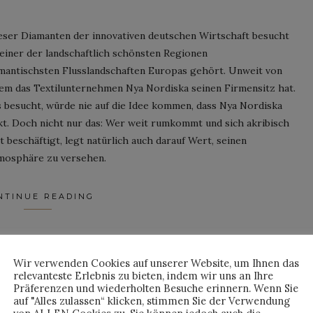
ieser Diamanten der innovativen deutschen Wirtschaft besucht
 einer der landschaftlich schönsten Regionen
omantischsten Flusslandschaften Europas gehört. Unweit von
dem das Textilunternehmen Nya Nordiska seinen Firmensitz hat.
 besucht, würde nie auf die Idee kommen, dass Nya Nordiska
kt. Doch nicht nur das: Wer weit rumkommt und sich akribisch
 beschäftigt, legt natürlich auch darauf Wert, seinen
tmosphäre zu versehen.
NTINUE READING
By
PETERKEMPE
Wir verwenden Cookies auf unserer Website, um Ihnen das
relevanteste Erlebnis zu bieten, indem wir uns an Ihre
Präferenzen und wiederholten Besuche erinnern. Wenn Sie
auf "Alles zulassen“ klicken, stimmen Sie der Verwendung