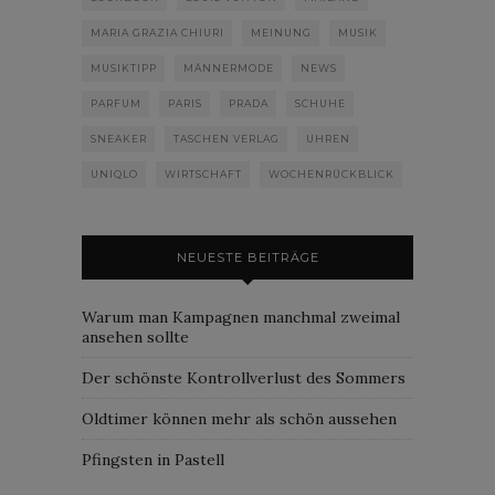
MARIA GRAZIA CHIURI
MEINUNG
MUSIK
MUSIKTIPP
MÄNNERMODE
NEWS
PARFUM
PARIS
PRADA
SCHUHE
SNEAKER
TASCHEN VERLAG
UHREN
UNIQLO
WIRTSCHAFT
WOCHENRÜCKBLICK
NEUESTE BEITRÄGE
Warum man Kampagnen manchmal zweimal
ansehen sollte
Der schönste Kontrollverlust des Sommers
Oldtimer können mehr als schön aussehen
Pfingsten in Pastell