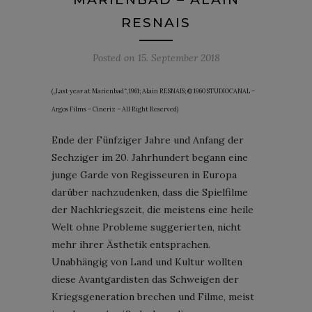
RESNAIS
Posted on
15. September 2018
(„Last year at Marienbad“, 1961; Alain RESNAIS; © 1960 STUDIOCANAL –
Argos Films – Cineriz – All Right Reserved)
Ende der Fünfziger Jahre und Anfang der
Sechziger im 20. Jahrhundert begann eine
junge Garde von Regisseuren in Europa
darüber nachzudenken, dass die Spielfilme
der Nachkriegszeit, die meistens eine heile
Welt ohne Probleme suggerierten, nicht
mehr ihrer Ästhetik entsprachen.
Unabhängig von Land und Kultur wollten
diese Avantgardisten das Schweigen der
Kriegsgeneration brechen und Filme, meist