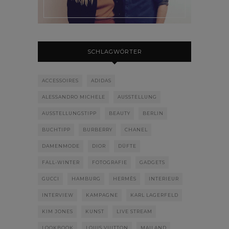
SCHLAGWÖRTER
ACCESSOIRES
ADIDAS
ALESSANDRO MICHELE
AUSSTELLUNG
AUSSTELLUNGSTIPP
BEAUTY
BERLIN
BUCHTIPP
BURBERRY
CHANEL
DAMENMODE
DIOR
DÜFTE
FALL-WINTER
FOTOGRAFIE
GADGETS
GUCCI
HAMBURG
HERMÈS
INTERIEUR
INTERVIEW
KAMPAGNE
KARL LAGERFELD
KIM JONES
KUNST
LIVE STREAM
LOOKBOOK
LOUIS VUITTON
MAILAND