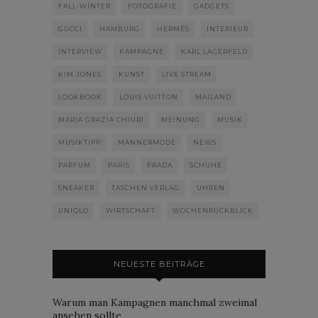
FALL-WINTER
FOTOGRAFIE
GADGETS
GUCCI
HAMBURG
HERMÈS
INTERIEUR
INTERVIEW
KAMPAGNE
KARL LAGERFELD
KIM JONES
KUNST
LIVE STREAM
LOOKBOOK
LOUIS VUITTON
MAILAND
MARIA GRAZIA CHIURI
MEINUNG
MUSIK
MUSIKTIPP
MÄNNERMODE
NEWS
PARFUM
PARIS
PRADA
SCHUHE
SNEAKER
TASCHEN VERLAG
UHREN
UNIQLO
WIRTSCHAFT
WOCHENRÜCKBLICK
NEUESTE BEITRÄGE
Warum man Kampagnen manchmal zweimal
ansehen sollte