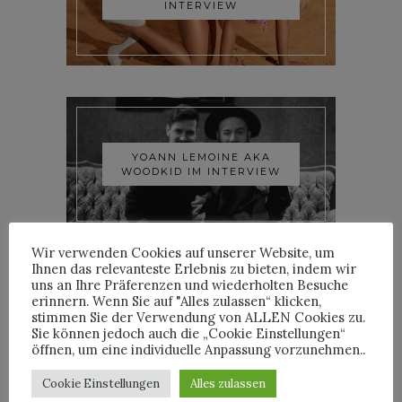
INTERVIEW
YOANN LEMOINE AKA
WOODKID IM INTERVIEW
Wir verwenden Cookies auf unserer Website, um
Ihnen das relevanteste Erlebnis zu bieten, indem wir
uns an Ihre Präferenzen und wiederholten Besuche
erinnern. Wenn Sie auf "Alles zulassen“ klicken,
stimmen Sie der Verwendung von ALLEN Cookies zu.
ROOSEVELT IM INTERVIEW
Sie können jedoch auch die „Cookie Einstellungen“
öffnen, um eine individuelle Anpassung vorzunehmen..
Cookie Einstellungen
Alles zulassen