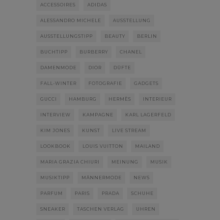
ACCESSOIRES
ADIDAS
ALESSANDRO MICHELE
AUSSTELLUNG
AUSSTELLUNGSTIPP
BEAUTY
BERLIN
BUCHTIPP
BURBERRY
CHANEL
DAMENMODE
DIOR
DÜFTE
FALL-WINTER
FOTOGRAFIE
GADGETS
GUCCI
HAMBURG
HERMÈS
INTERIEUR
INTERVIEW
KAMPAGNE
KARL LAGERFELD
KIM JONES
KUNST
LIVE STREAM
LOOKBOOK
LOUIS VUITTON
MAILAND
MARIA GRAZIA CHIURI
MEINUNG
MUSIK
MUSIKTIPP
MÄNNERMODE
NEWS
PARFUM
PARIS
PRADA
SCHUHE
SNEAKER
TASCHEN VERLAG
UHREN