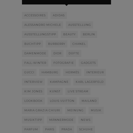
ACCESSOIRES
ADIDAS
ALESSANDRO MICHELE
AUSSTELLUNG
AUSSTELLUNGSTIPP
BEAUTY
BERLIN
BUCHTIPP
BURBERRY
CHANEL
DAMENMODE
DIOR
DÜFTE
FALL-WINTER
FOTOGRAFIE
GADGETS
GUCCI
HAMBURG
HERMÈS
INTERIEUR
INTERVIEW
KAMPAGNE
KARL LAGERFELD
KIM JONES
KUNST
LIVE STREAM
LOOKBOOK
LOUIS VUITTON
MAILAND
MARIA GRAZIA CHIURI
MEINUNG
MUSIK
MUSIKTIPP
MÄNNERMODE
NEWS
PARFUM
PARIS
PRADA
SCHUHE