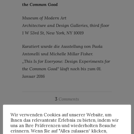
the Common Good
Museum of Modern Art
Architecture and Design Galleries, third floor
1 W 53rd St, New York, NY 10019
Kuratiert wurde die Ausstellung von Paola
Antonelli und Michelle Millar Fisher.
„This Is for Everyone: Design Experiments for
the Common Good“ läuft noch bis zum 01.
Januar 2016
3
Comments
By
HORST
Wir verwenden Cookies auf unserer Website, um
Ihnen das relevanteste Erlebnis zu bieten, indem wir
uns an Ihre Präferenzen und wiederholten Besuche
erinnern. Wenn Sie auf "Alles zulassen“ klicken,