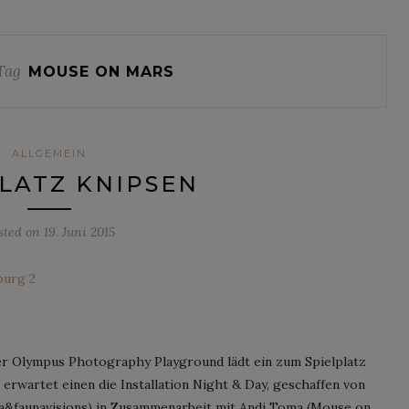
Tag
MOUSE ON MARS
ALLGEMEIN
LATZ KNIPSEN
sted on
19. Juni 2015
er Olympus Photography Playground lädt ein zum Spielplatz
5 erwartet einen die Installation Night & Day, geschaffen von
a&faunavisions) in Zusammenarbeit mit Andi Toma (Mouse on