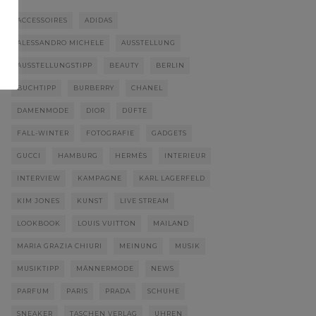
ACCESSOIRES
ADIDAS
ALESSANDRO MICHELE
AUSSTELLUNG
AUSSTELLUNGSTIPP
BEAUTY
BERLIN
BUCHTIPP
BURBERRY
CHANEL
DAMENMODE
DIOR
DÜFTE
FALL-WINTER
FOTOGRAFIE
GADGETS
GUCCI
HAMBURG
HERMÈS
INTERIEUR
INTERVIEW
KAMPAGNE
KARL LAGERFELD
KIM JONES
KUNST
LIVE STREAM
LOOKBOOK
LOUIS VUITTON
MAILAND
MARIA GRAZIA CHIURI
MEINUNG
MUSIK
MUSIKTIPP
MÄNNERMODE
NEWS
PARFUM
PARIS
PRADA
SCHUHE
SNEAKER
TASCHEN VERLAG
UHREN