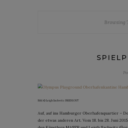
Browsing 
SPIELP
Po
Bild:
©
Leigh Sachwitz INSIDEOUT
Auf, auf ins Hamburger Oberhafenquartier – D
der etwas anderen Art. Vom 18. bis 28. Juni 201
den Künstlern MASER und Leigh Sachwitz (flor