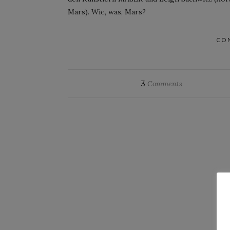
Mars). Wie, was, Mars?
CO
3
Comments