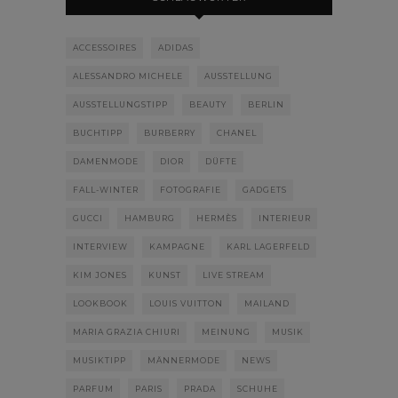
ACCESSOIRES
ADIDAS
ALESSANDRO MICHELE
AUSSTELLUNG
AUSSTELLUNGSTIPP
BEAUTY
BERLIN
BUCHTIPP
BURBERRY
CHANEL
DAMENMODE
DIOR
DÜFTE
FALL-WINTER
FOTOGRAFIE
GADGETS
GUCCI
HAMBURG
HERMÈS
INTERIEUR
INTERVIEW
KAMPAGNE
KARL LAGERFELD
KIM JONES
KUNST
LIVE STREAM
LOOKBOOK
LOUIS VUITTON
MAILAND
MARIA GRAZIA CHIURI
MEINUNG
MUSIK
MUSIKTIPP
MÄNNERMODE
NEWS
PARFUM
PARIS
PRADA
SCHUHE