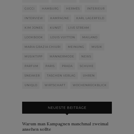
GUCCI
HAMBURG
HERMÈS
INTERIEUR
INTERVIEW
KAMPAGNE
KARL LAGERFELD
KIM JONES
KUNST
LIVE STREAM
LOOKBOOK
LOUIS VUITTON
MAILAND
MARIA GRAZIA CHIURI
MEINUNG
MUSIK
MUSIKTIPP
MÄNNERMODE
NEWS
PARFUM
PARIS
PRADA
SCHUHE
SNEAKER
TASCHEN VERLAG
UHREN
UNIQLO
WIRTSCHAFT
WOCHENRÜCKBLICK
NEUESTE BEITRÄGE
Warum man Kampagnen manchmal zweimal
ansehen sollte