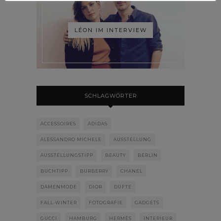
LÉON IM INTERVIEW
SCHLAGWÖRTER
ACCESSOIRES
ADIDAS
ALESSANDRO MICHELE
AUSSTELLUNG
AUSSTELLUNGSTIPP
BEAUTY
BERLIN
BUCHTIPP
BURBERRY
CHANEL
DAMENMODE
DIOR
DÜFTE
FALL-WINTER
FOTOGRAFIE
GADGETS
GUCCI
HAMBURG
HERMÈS
INTERIEUR