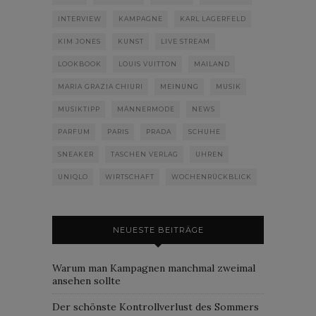
INTERVIEW
KAMPAGNE
KARL LAGERFELD
KIM JONES
KUNST
LIVE STREAM
LOOKBOOK
LOUIS VUITTON
MAILAND
MARIA GRAZIA CHIURI
MEINUNG
MUSIK
MUSIKTIPP
MÄNNERMODE
NEWS
PARFUM
PARIS
PRADA
SCHUHE
SNEAKER
TASCHEN VERLAG
UHREN
UNIQLO
WIRTSCHAFT
WOCHENRÜCKBLICK
NEUESTE BEITRÄGE
Warum man Kampagnen manchmal zweimal
ansehen sollte
Der schönste Kontrollverlust des Sommers