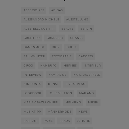
ACCESSOIRES
ADIDAS
ALESSANDRO MICHELE
AUSSTELLUNG
AUSSTELLUNGSTIPP
BEAUTY
BERLIN
BUCHTIPP
BURBERRY
CHANEL
DAMENMODE
DIOR
DÜFTE
FALL-WINTER
FOTOGRAFIE
GADGETS
GUCCI
HAMBURG
HERMÈS
INTERIEUR
INTERVIEW
KAMPAGNE
KARL LAGERFELD
KIM JONES
KUNST
LIVE STREAM
LOOKBOOK
LOUIS VUITTON
MAILAND
MARIA GRAZIA CHIURI
MEINUNG
MUSIK
MUSIKTIPP
MÄNNERMODE
NEWS
PARFUM
PARIS
PRADA
SCHUHE