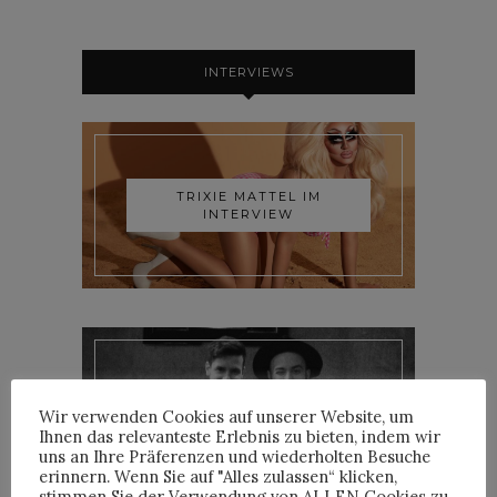
INTERVIEWS
TRIXIE MATTEL IM
INTERVIEW
YOANN LEMOINE AKA
Wir verwenden Cookies auf unserer Website, um
WOODKID IM INTERVIEW
Ihnen das relevanteste Erlebnis zu bieten, indem wir
uns an Ihre Präferenzen und wiederholten Besuche
erinnern. Wenn Sie auf "Alles zulassen“ klicken,
stimmen Sie der Verwendung von ALLEN Cookies zu.