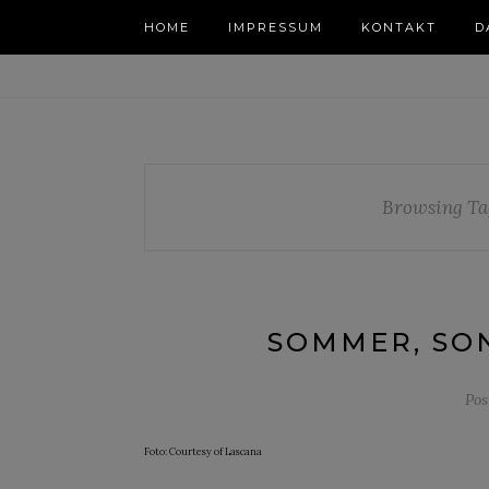
HOME
IMPRESSUM
KONTAKT
D
Browsing Ta
SOMMER, SO
Pos
Foto: Courtesy of Lascana