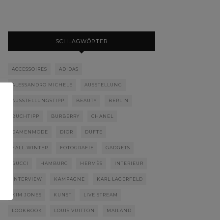
SCHLAGWÖRTER
ACCESSOIRES
ADIDAS
ALESSANDRO MICHELE
AUSSTELLUNG
AUSSTELLUNGSTIPP
BEAUTY
BERLIN
BUCHTIPP
BURBERRY
CHANEL
DAMENMODE
DIOR
DÜFTE
FALL-WINTER
FOTOGRAFIE
GADGETS
GUCCI
HAMBURG
HERMÈS
INTERIEUR
INTERVIEW
KAMPAGNE
KARL LAGERFELD
KIM JONES
KUNST
LIVE STREAM
LOOKBOOK
LOUIS VUITTON
MAILAND