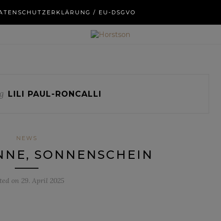
ATENSCHUTZERKLÄRUNG / EU-DSGVO
g
LILI PAUL-RONCALLI
NEWS
NNE, SONNENSCHEIN
ted on
29. April 2025