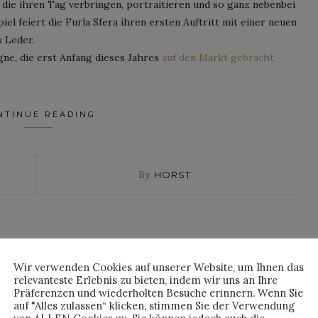
die ihren Tag verbringen, portraitieren und so ganz nebenbei
el feiert die Furla Sfera ihren ersten Auftritt mit einer neuen
 Leder.
gne, die erst Anfang dieses Jahres
auf den Markt gebracht
NTINUE READING
By
HORST
Wir verwenden Cookies auf unserer Website, um Ihnen das
relevanteste Erlebnis zu bieten, indem wir uns an Ihre
Präferenzen und wiederholten Besuche erinnern. Wenn Sie
auf "Alles zulassen“ klicken, stimmen Sie der Verwendung