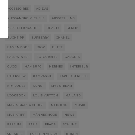
ACCESSOIRES
ADIDAS
ALESSANDRO MICHELE
AUSSTELLUNG
AUSSTELLUNGSTIPP
BEAUTY
BERLIN
BUCHTIPP
BURBERRY
CHANEL
DAMENMODE
DIOR
DÜFTE
FALL-WINTER
FOTOGRAFIE
GADGETS
GUCCI
HAMBURG
HERMÈS
INTERIEUR
INTERVIEW
KAMPAGNE
KARL LAGERFELD
KIM JONES
KUNST
LIVE STREAM
LOOKBOOK
LOUIS VUITTON
MAILAND
MARIA GRAZIA CHIURI
MEINUNG
MUSIK
MUSIKTIPP
MÄNNERMODE
NEWS
PARFUM
PARIS
PRADA
SCHUHE
SNEAKER
TASCHEN VERLAG
UHREN