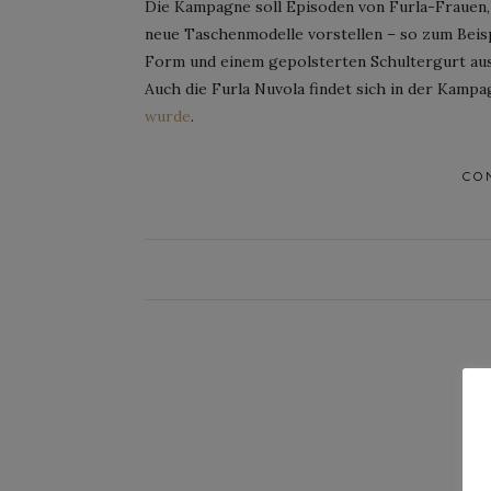
Die Kampagne soll Episoden von Furla-Frauen, 
neue Taschenmodelle vorstellen – so zum Beispi
Form und einem gepolsterten Schultergurt aus
Auch die Furla Nuvola findet sich in der Kampa
wurde
.
CO