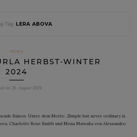
g Tag
LERA ABOVA
NEWS
URLA HERBST-WINTER
2024
ted on
26. August 2024
ende Saison. Unter dem Motto „Simple but never ordinary is
bova, Charlotte Rose Smith und Mona Matsuka von Alessandro