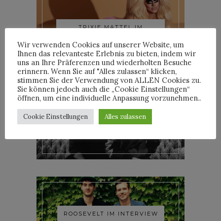
TRIXIE MATTEL IM
INTERVIEW
Wir verwenden Cookies auf unserer Website, um
Ihnen das relevanteste Erlebnis zu bieten, indem wir
uns an Ihre Präferenzen und wiederholten Besuche
erinnern. Wenn Sie auf "Alles zulassen“ klicken,
stimmen Sie der Verwendung von ALLEN Cookies zu.
Sie können jedoch auch die „Cookie Einstellungen“
öffnen, um eine individuelle Anpassung vorzunehmen..
Cookie Einstellungen
Alles zulassen
YOANN LEMOINE AKA
WOODKID IM INTERVIEW
ROOSEVELT IM INTERVIEW