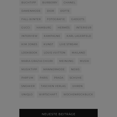
BUCHTIPP
BURBERRY
CHANEL
DAMENMODE
DIOR
DÜFTE
FALL-WINTER
FOTOGRAFIE
GADGETS
GUCCI
HAMBURG
HERMÈS
INTERIEUR
INTERVIEW
KAMPAGNE
KARL LAGERFELD
KIM JONES
KUNST
LIVE STREAM
LOOKBOOK
LOUIS VUITTON
MAILAND
MARIA GRAZIA CHIURI
MEINUNG
MUSIK
MUSIKTIPP
MÄNNERMODE
NEWS
PARFUM
PARIS
PRADA
SCHUHE
SNEAKER
TASCHEN VERLAG
UHREN
UNIQLO
WIRTSCHAFT
WOCHENRÜCKBLICK
NEUESTE BEITRÄGE