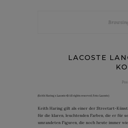
Browsin
LACOSTE LAN
KO
Pos
(Keith Haring x Lacoste © All rights reserved; Foto: Lacoste)
Keith Haring gilt als einer der Streetart-Künstl
für die klaren, leuchtenden Farben, die er für 
umrandeten Figuren, die noch heute immer wie