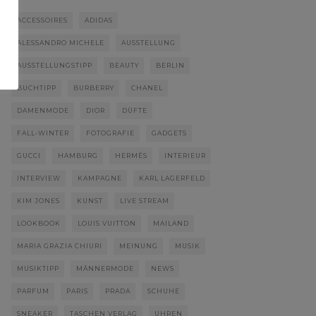
ACCESSOIRES
ADIDAS
ALESSANDRO MICHELE
AUSSTELLUNG
AUSSTELLUNGSTIPP
BEAUTY
BERLIN
BUCHTIPP
BURBERRY
CHANEL
DAMENMODE
DIOR
DÜFTE
FALL-WINTER
FOTOGRAFIE
GADGETS
GUCCI
HAMBURG
HERMÈS
INTERIEUR
INTERVIEW
KAMPAGNE
KARL LAGERFELD
KIM JONES
KUNST
LIVE STREAM
LOOKBOOK
LOUIS VUITTON
MAILAND
MARIA GRAZIA CHIURI
MEINUNG
MUSIK
MUSIKTIPP
MÄNNERMODE
NEWS
PARFUM
PARIS
PRADA
SCHUHE
SNEAKER
TASCHEN VERLAG
UHREN