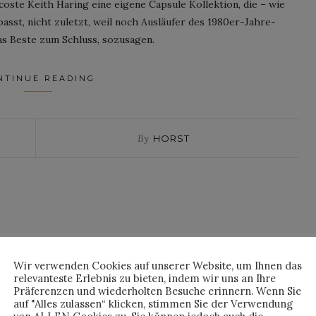
ste Keith Haring eine eigene Capsule Kollektion, die – wie
passt, nicht zuletzt, weil noch Ausläufer des 1980er-Jahre-
das Beste zum Schluss, sozusagen.
NTINUE READING
By
HORST
Wir verwenden Cookies auf unserer Website, um Ihnen das
relevanteste Erlebnis zu bieten, indem wir uns an Ihre
Präferenzen und wiederholten Besuche erinnern. Wenn Sie
auf "Alles zulassen“ klicken, stimmen Sie der Verwendung