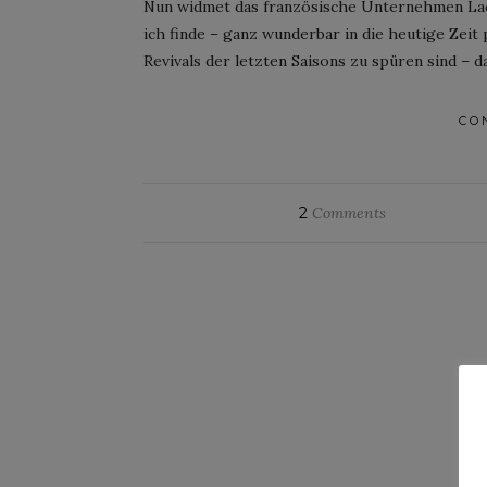
Nun widmet das französische Unternehmen Laco
ich finde – ganz wunderbar in die heutige Zeit 
Revivals der letzten Saisons zu spüren sind – 
CO
2
Comments