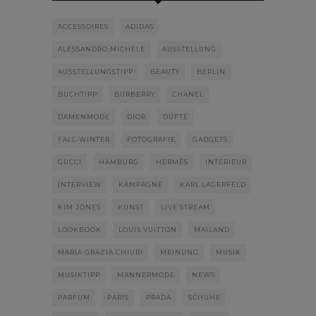
ACCESSOIRES
ADIDAS
ALESSANDRO MICHELE
AUSSTELLUNG
AUSSTELLUNGSTIPP
BEAUTY
BERLIN
BUCHTIPP
BURBERRY
CHANEL
DAMENMODE
DIOR
DÜFTE
FALL-WINTER
FOTOGRAFIE
GADGETS
GUCCI
HAMBURG
HERMÈS
INTERIEUR
INTERVIEW
KAMPAGNE
KARL LAGERFELD
KIM JONES
KUNST
LIVE STREAM
LOOKBOOK
LOUIS VUITTON
MAILAND
MARIA GRAZIA CHIURI
MEINUNG
MUSIK
MUSIKTIPP
MÄNNERMODE
NEWS
PARFUM
PARIS
PRADA
SCHUHE