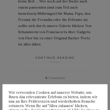
keine Zeit … Wer noch auf der Suche nach
einem passenden (und zum Teil auch
luxuriösen) Mitbringsel für Mama, Papa, den
Freund, die Freundin oder die Erbtante ist,
sollte sich durch unsere Galerie klicken: Von
Schaumwein von Franciacorta über Gadgets
von Dior bis zu einer Original Sacher-Torte
ist alles dabei.
CONTINUE READING
4
Comments
By
HORST
Wir verwenden Cookies auf unserer Website, um
Ihnen das relevanteste Erlebnis zu bieten, indem wir
uns an Ihre Präferenzen und wiederholten Besuche
erinnern. Wenn Sie auf "Alles zulassen“ klicken,