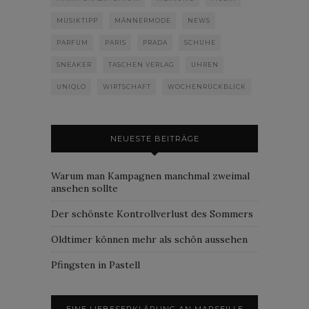
MUSIKTIPP
MÄNNERMODE
NEWS
PARFUM
PARIS
PRADA
SCHUHE
SNEAKER
TASCHEN VERLAG
UHREN
UNIQLO
WIRTSCHAFT
WOCHENRÜCKBLICK
NEUESTE BEITRÄGE
Warum man Kampagnen manchmal zweimal
ansehen sollte
Der schönste Kontrollverlust des Sommers
Oldtimer können mehr als schön aussehen
Pfingsten in Pastell
EINE LIEBESERKLÄRUNG AN MARSEILLE