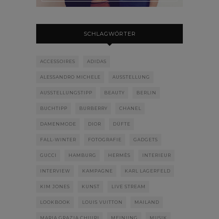
SCHLAGWÖRTER
ACCESSOIRES
ADIDAS
ALESSANDRO MICHELE
AUSSTELLUNG
AUSSTELLUNGSTIPP
BEAUTY
BERLIN
BUCHTIPP
BURBERRY
CHANEL
DAMENMODE
DIOR
DÜFTE
FALL-WINTER
FOTOGRAFIE
GADGETS
GUCCI
HAMBURG
HERMÈS
INTERIEUR
INTERVIEW
KAMPAGNE
KARL LAGERFELD
KIM JONES
KUNST
LIVE STREAM
LOOKBOOK
LOUIS VUITTON
MAILAND
MARIA GRAZIA CHIURI
MEINUNG
MUSIK