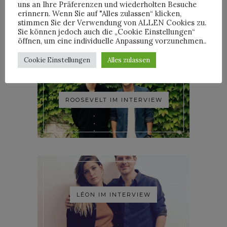
YOANN LEMOINE AKA
uns an Ihre Präferenzen und wiederholten Besuche
WOODKID IM INTERVIEW
erinnern. Wenn Sie auf "Alles zulassen“ klicken,
stimmen Sie der Verwendung von ALLEN Cookies zu.
Sie können jedoch auch die „Cookie Einstellungen“
öffnen, um eine individuelle Anpassung vorzunehmen..
Cookie Einstellungen
Alles zulassen
ROOSEVELT IM INTERVIEW
LÉON IM INTERVIEW