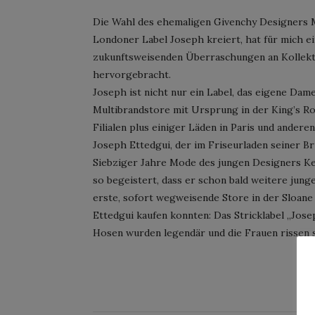
Die Wahl des ehemaligen Givenchy Designers M
Londoner Label Joseph kreiert, hat für mich e
zukunftsweisenden Überraschungen an Kollek
hervorgebracht.
Joseph ist nicht nur ein Label, das eigene Da
Multibrandstore mit Ursprung in der King’s Ro
Filialen plus einiger Läden in Paris und ande
Joseph Ettedgui, der im Friseurladen seiner Br
Siebziger Jahre Mode des jungen Designers Ken
so begeistert, dass er schon bald weitere jun
erste, sofort wegweisende Store in der Sloane
Ettedgui kaufen konnten: Das Stricklabel „Jos
Hosen wurden legendär und die Frauen rissen 
CO