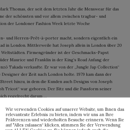
ark Thomas, der seit dem letzten Jahr die Menswear für das
ine der schönsten und vor allem zwischen tragbar- und
tion der Londoner Fashion Week letzte Woche
men- und Herren-Prêt-à-porter macht, sondern eigentlich ein
ad in London. Mittlerweile hat Joseph allein in London über 20
ren Weltstädten. Firmengründer ist der Geschmacks-Papst
üder Maurice und Franklin in der King’s Road Anfang der
zō Takada verkaufte. Er war von der „Jungle Jap Collection“
ge Designer der Zeit nach London holte. 1979 kam dann der
 Street hinzu, in dem die Kunden auch Designs von Joseph
eph Tricot“ war geboren. Der Sitz und die Passform seiner
sich regelrecht darum …
Wir verwenden Cookies auf unserer Website, um Ihnen das
NTINUE READING
relevanteste Erlebnis zu bieten, indem wir uns an Ihre
Präferenzen und wiederholten Besuche erinnern. Wenn Sie
auf "Alles zulassen“ klicken, stimmen Sie der Verwendung