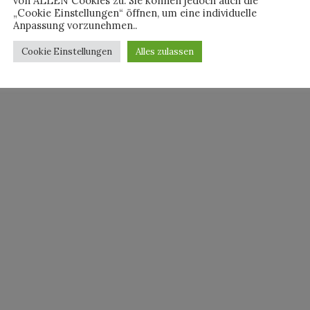
von ALLEN Cookies zu. Sie können jedoch auch die
„Cookie Einstellungen“ öffnen, um eine individuelle
By
PETERKEMPE
Anpassung vorzunehmen..
Cookie Einstellungen
Alles zulassen