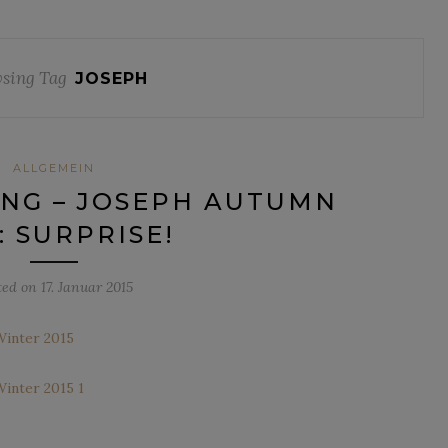
sing Tag
JOSEPH
ALLGEMEIN
NG – JOSEPH AUTUMN
: SURPRISE!
ted on
17. Januar 2015