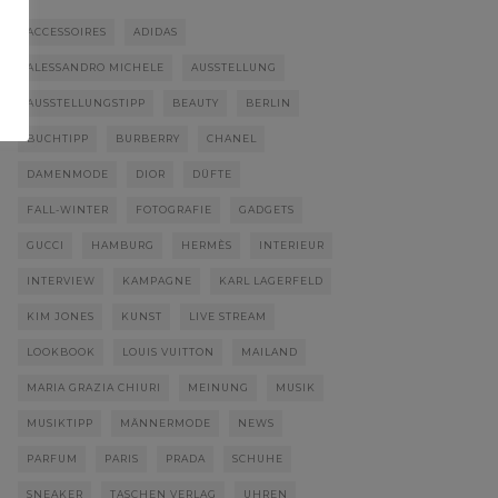
ACCESSOIRES
ADIDAS
ALESSANDRO MICHELE
AUSSTELLUNG
AUSSTELLUNGSTIPP
BEAUTY
BERLIN
BUCHTIPP
BURBERRY
CHANEL
DAMENMODE
DIOR
DÜFTE
FALL-WINTER
FOTOGRAFIE
GADGETS
GUCCI
HAMBURG
HERMÈS
INTERIEUR
INTERVIEW
KAMPAGNE
KARL LAGERFELD
KIM JONES
KUNST
LIVE STREAM
LOOKBOOK
LOUIS VUITTON
MAILAND
MARIA GRAZIA CHIURI
MEINUNG
MUSIK
MUSIKTIPP
MÄNNERMODE
NEWS
PARFUM
PARIS
PRADA
SCHUHE
SNEAKER
TASCHEN VERLAG
UHREN