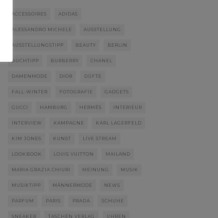
ACCESSOIRES
ADIDAS
ALESSANDRO MICHELE
AUSSTELLUNG
AUSSTELLUNGSTIPP
BEAUTY
BERLIN
BUCHTIPP
BURBERRY
CHANEL
DAMENMODE
DIOR
DÜFTE
FALL-WINTER
FOTOGRAFIE
GADGETS
GUCCI
HAMBURG
HERMÈS
INTERIEUR
INTERVIEW
KAMPAGNE
KARL LAGERFELD
KIM JONES
KUNST
LIVE STREAM
LOOKBOOK
LOUIS VUITTON
MAILAND
MARIA GRAZIA CHIURI
MEINUNG
MUSIK
MUSIKTIPP
MÄNNERMODE
NEWS
PARFUM
PARIS
PRADA
SCHUHE
SNEAKER
TASCHEN VERLAG
UHREN