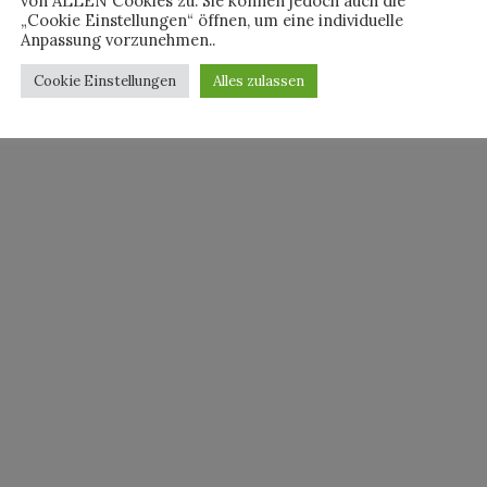
von ALLEN Cookies zu. Sie können jedoch auch die
„Cookie Einstellungen“ öffnen, um eine individuelle
By
PETERKEMPE
Anpassung vorzunehmen..
Cookie Einstellungen
Alles zulassen