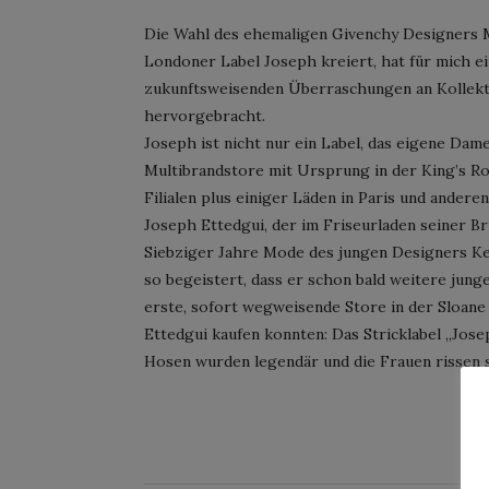
Die Wahl des ehemaligen Givenchy Designers M
Londoner Label Joseph kreiert, hat für mich e
zukunftsweisenden Überraschungen an Kollek
hervorgebracht.
Joseph ist nicht nur ein Label, das eigene Da
Multibrandstore mit Ursprung in der King’s Ro
Filialen plus einiger Läden in Paris und ande
Joseph Ettedgui, der im Friseurladen seiner Br
Siebziger Jahre Mode des jungen Designers Ken
so begeistert, dass er schon bald weitere jun
erste, sofort wegweisende Store in der Sloane
Ettedgui kaufen konnten: Das Stricklabel „Jos
Hosen wurden legendär und die Frauen rissen 
CO