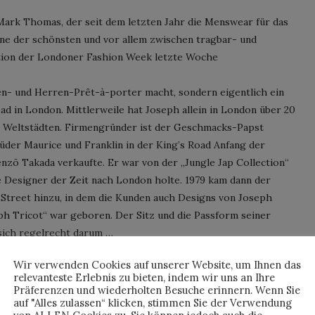
ark Thomas, der seit dem letzten Jahr die Menswear für das
ine der schönsten und vor allem zwischen tragbar- und
tion der Londoner Fashion Week letzte Woche
men- und Herren-Prêt-à-porter macht, sondern eigentlich ein
ad in London. Mittlerweile hat Joseph allein in London über 20
ren Weltstädten. Firmengründer ist der Geschmacks-Papst
üder Maurice und Franklin in der King’s Road Anfang der
zō Takada verkaufte. Er war von der „Jungle Jap Collection“
ge Designer der Zeit nach London holte. 1979 kam dann der
 Street hinzu, in dem die Kunden auch Designs von Joseph
eph Tricot“ war geboren. Der Sitz und die Passform seiner
sich regelrecht darum …
Wir verwenden Cookies auf unserer Website, um Ihnen das
NTINUE READING
relevanteste Erlebnis zu bieten, indem wir uns an Ihre
Präferenzen und wiederholten Besuche erinnern. Wenn Sie
auf "Alles zulassen“ klicken, stimmen Sie der Verwendung