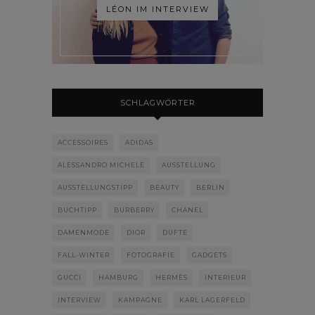
LÉON IM INTERVIEW
SCHLAGWÖRTER
ACCESSOIRES
ADIDAS
ALESSANDRO MICHELE
AUSSTELLUNG
AUSSTELLUNGSTIPP
BEAUTY
BERLIN
BUCHTIPP
BURBERRY
CHANEL
DAMENMODE
DIOR
DÜFTE
FALL-WINTER
FOTOGRAFIE
GADGETS
GUCCI
HAMBURG
HERMÈS
INTERIEUR
INTERVIEW
KAMPAGNE
KARL LAGERFELD