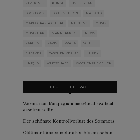
KIM JONES
KUNST
LIVE STREAM
LOOKBOOK
LOUIS VUITTON
MAILAND
MARIA GRAZIA CHIURI
MEINUNG
MUSIK
MUSIKTIPP
MÄNNERMODE
NEWS
PARFUM
PARIS
PRADA
SCHUHE
SNEAKER
TASCHEN VERLAG
UHREN
UNIQLO
WIRTSCHAFT
WOCHENRÜCKBLICK
NEUESTE BEITRÄGE
Warum man Kampagnen manchmal zweimal
ansehen sollte
Der schönste Kontrollverlust des Sommers
Oldtimer können mehr als schön aussehen