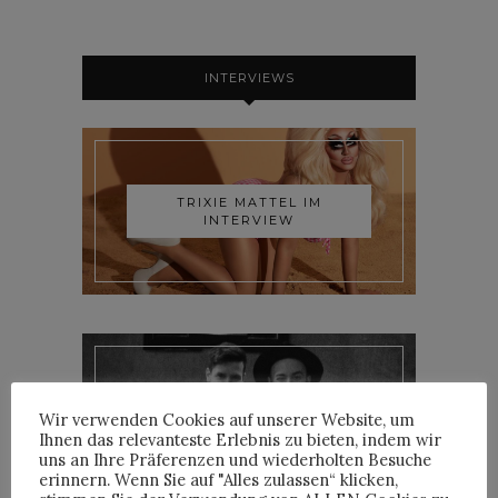
INTERVIEWS
TRIXIE MATTEL IM
INTERVIEW
YOANN LEMOINE AKA
Wir verwenden Cookies auf unserer Website, um
WOODKID IM INTERVIEW
Ihnen das relevanteste Erlebnis zu bieten, indem wir
uns an Ihre Präferenzen und wiederholten Besuche
erinnern. Wenn Sie auf "Alles zulassen“ klicken,