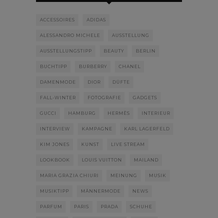
ACCESSOIRES
ADIDAS
ALESSANDRO MICHELE
AUSSTELLUNG
AUSSTELLUNGSTIPP
BEAUTY
BERLIN
BUCHTIPP
BURBERRY
CHANEL
DAMENMODE
DIOR
DÜFTE
FALL-WINTER
FOTOGRAFIE
GADGETS
GUCCI
HAMBURG
HERMÈS
INTERIEUR
INTERVIEW
KAMPAGNE
KARL LAGERFELD
KIM JONES
KUNST
LIVE STREAM
LOOKBOOK
LOUIS VUITTON
MAILAND
MARIA GRAZIA CHIURI
MEINUNG
MUSIK
MUSIKTIPP
MÄNNERMODE
NEWS
PARFUM
PARIS
PRADA
SCHUHE