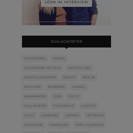
LÉON IM INTERVIEW
SCHLAGWÖRTER
ACCESSOIRES
ADIDAS
ALESSANDRO MICHELE
AUSSTELLUNG
AUSSTELLUNGSTIPP
BEAUTY
BERLIN
BUCHTIPP
BURBERRY
CHANEL
DAMENMODE
DIOR
DÜFTE
FALL-WINTER
FOTOGRAFIE
GADGETS
GUCCI
HAMBURG
HERMÈS
INTERIEUR
INTERVIEW
KAMPAGNE
KARL LAGERFELD