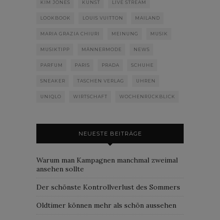
KIM JONES
KUNST
LIVE STREAM
LOOKBOOK
LOUIS VUITTON
MAILAND
MARIA GRAZIA CHIURI
MEINUNG
MUSIK
MUSIKTIPP
MÄNNERMODE
NEWS
PARFUM
PARIS
PRADA
SCHUHE
SNEAKER
TASCHEN VERLAG
UHREN
UNIQLO
WIRTSCHAFT
WOCHENRÜCKBLICK
NEUESTE BEITRÄGE
Warum man Kampagnen manchmal zweimal
ansehen sollte
Der schönste Kontrollverlust des Sommers
Oldtimer können mehr als schön aussehen