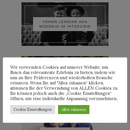
YOANN LEMOINE AKA
WOODKID IM INTERVIEW
Wir verwenden Cookies auf unserer Website, um
Ihnen das relevanteste Erlebnis zu bieten, indem wir
uns an Ihre Präferenzen und wiederholten Besuche
ROOSEVELT IM INTERVIEW
erinnern. Wenn Sie auf "Alles zulassen“ klicken,
stimmen Sie der Verwendung von ALLEN Cookies zu.
Sie können jedoch auch die „Cookie Einstellungen“
öffnen, um eine individuelle Anpassung vorzunehmen..
Cookie Einstellungen
Alles zulassen