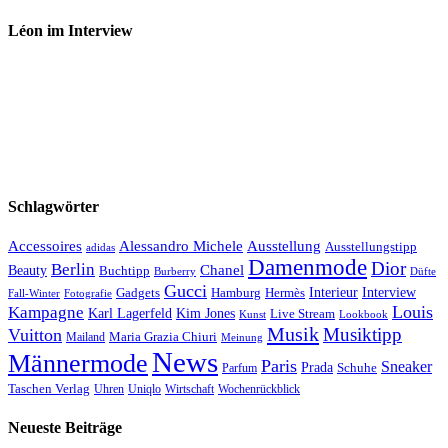
Léon im Interview
Schlagwörter
Accessoires
Ausstellung
Alessandro Michele
Ausstellungstipp
adidas
Damenmode
Dior
Berlin
Chanel
Beauty
Buchtipp
Düfte
Burberry
Gucci
Interieur
Hamburg
Hermès
Interview
Gadgets
Fall-Winter
Fotografie
Louis
Kampagne
Karl Lagerfeld
Kim Jones
Live Stream
Kunst
Lookbook
Musik
Musiktipp
Vuitton
Maria Grazia Chiuri
Mailand
Meinung
News
Männermode
Paris
Sneaker
Prada
Schuhe
Parfum
Taschen Verlag
Uhren
Uniqlo
Wirtschaft
Wochenrückblick
Neueste Beiträge