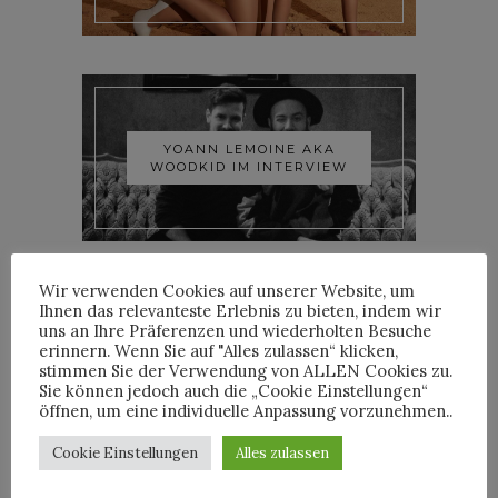
YOANN LEMOINE AKA
WOODKID IM INTERVIEW
Wir verwenden Cookies auf unserer Website, um
Ihnen das relevanteste Erlebnis zu bieten, indem wir
uns an Ihre Präferenzen und wiederholten Besuche
erinnern. Wenn Sie auf "Alles zulassen“ klicken,
ROOSEVELT IM INTERVIEW
stimmen Sie der Verwendung von ALLEN Cookies zu.
Sie können jedoch auch die „Cookie Einstellungen“
öffnen, um eine individuelle Anpassung vorzunehmen..
Cookie Einstellungen
Alles zulassen