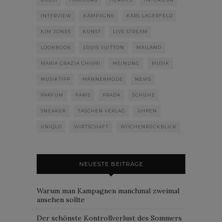
INTERVIEW
KAMPAGNE
KARL LAGERFELD
KIM JONES
KUNST
LIVE STREAM
LOOKBOOK
LOUIS VUITTON
MAILAND
MARIA GRAZIA CHIURI
MEINUNG
MUSIK
MUSIKTIPP
MÄNNERMODE
NEWS
PARFUM
PARIS
PRADA
SCHUHE
SNEAKER
TASCHEN VERLAG
UHREN
UNIQLO
WIRTSCHAFT
WOCHENRÜCKBLICK
NEUESTE BEITRÄGE
Warum man Kampagnen manchmal zweimal
ansehen sollte
Der schönste Kontrollverlust des Sommers