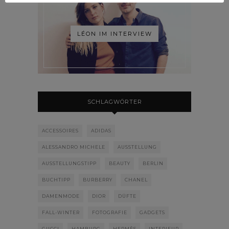
LÉON IM INTERVIEW
SCHLAGWÖRTER
ACCESSOIRES
ADIDAS
ALESSANDRO MICHELE
AUSSTELLUNG
AUSSTELLUNGSTIPP
BEAUTY
BERLIN
BUCHTIPP
BURBERRY
CHANEL
DAMENMODE
DIOR
DÜFTE
FALL-WINTER
FOTOGRAFIE
GADGETS
GUCCI
HAMBURG
HERMÈS
INTERIEUR