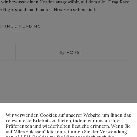
 wir bewusst einen Header ausgewählt, auf dem alle „Drag Race
e Nightstand und Pandora Nox – zu sehen sind.
NTINUE READING
By
HORST
Wir verwenden Cookies auf unserer Website, um Ihnen das
relevanteste Erlebnis zu bieten, indem wir uns an Ihre
Präferenzen und wiederholten Besuche erinnern. Wenn Sie
auf "Alles zulassen“ klicken, stimmen Sie der Verwendung