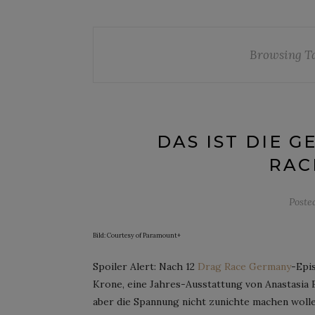
Browsing T
DAS IST DIE 
RAC
Poste
Bild: Courtesy of Paramount+
Spoiler Alert: Nach 12
Drag Race Germany
-Epi
Krone, eine Jahres-Ausstattung von Anastasia B
aber die Spannung nicht zunichte machen woll