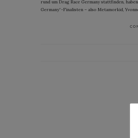
rund um Drag Race Germany stattfinden, haben
Germany“-Finalisten – also Metamorkid, Yvonn
CO