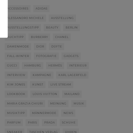
ACCESSOIRES
ADIDAS
ALESSANDRO MICHELE
AUSSTELLUNG
AUSSTELLUNGSTIPP
BEAUTY
BERLIN
BUCHTIPP
BURBERRY
CHANEL
DAMENMODE
DIOR
DÜFTE
FALL-WINTER
FOTOGRAFIE
GADGETS
GUCCI
HAMBURG
HERMÈS
INTERIEUR
INTERVIEW
KAMPAGNE
KARL LAGERFELD
KIM JONES
KUNST
LIVE STREAM
LOOKBOOK
LOUIS VUITTON
MAILAND
MARIA GRAZIA CHIURI
MEINUNG
MUSIK
MUSIKTIPP
MÄNNERMODE
NEWS
PARFUM
PARIS
PRADA
SCHUHE
SNEAKER
TASCHEN VERLAG
UHREN