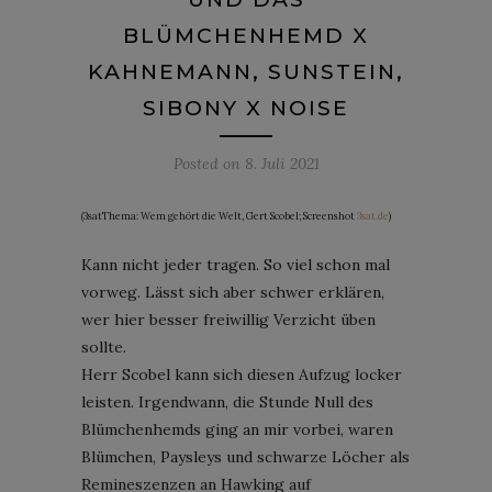
BLÜMCHENHEMD X
KAHNEMANN, SUNSTEIN,
SIBONY X NOISE
Posted on
8. Juli 2021
(3satThema: Wem gehört die Welt, Gert Scobel; Screenshot
3sat.de
)
Kann nicht jeder tragen. So viel schon mal
vorweg. Lässt sich aber schwer erklären,
wer hier besser freiwillig Verzicht üben
sollte.
Herr Scobel kann sich diesen Aufzug locker
leisten. Irgendwann, die Stunde Null des
Blümchenhemds ging an mir vorbei, waren
Blümchen, Paysleys und schwarze Löcher als
Remineszenzen an Hawking auf