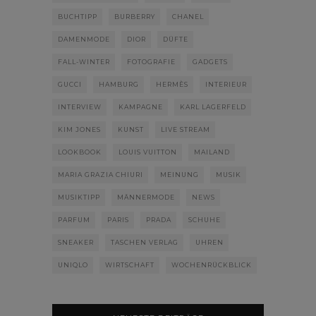
BUCHTIPP
BURBERRY
CHANEL
DAMENMODE
DIOR
DÜFTE
FALL-WINTER
FOTOGRAFIE
GADGETS
GUCCI
HAMBURG
HERMÈS
INTERIEUR
INTERVIEW
KAMPAGNE
KARL LAGERFELD
KIM JONES
KUNST
LIVE STREAM
LOOKBOOK
LOUIS VUITTON
MAILAND
MARIA GRAZIA CHIURI
MEINUNG
MUSIK
MUSIKTIPP
MÄNNERMODE
NEWS
PARFUM
PARIS
PRADA
SCHUHE
SNEAKER
TASCHEN VERLAG
UHREN
UNIQLO
WIRTSCHAFT
WOCHENRÜCKBLICK