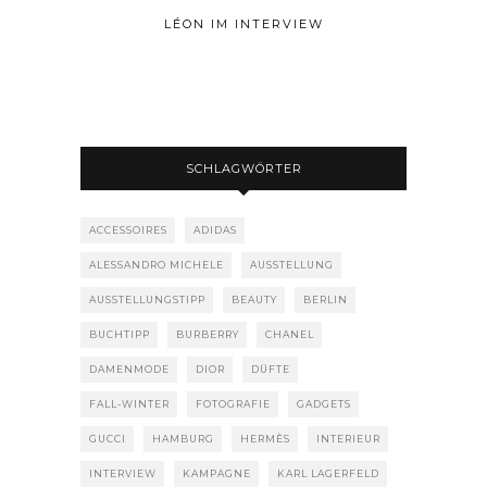
LÉON IM INTERVIEW
SCHLAGWÖRTER
ACCESSOIRES
ADIDAS
ALESSANDRO MICHELE
AUSSTELLUNG
AUSSTELLUNGSTIPP
BEAUTY
BERLIN
BUCHTIPP
BURBERRY
CHANEL
DAMENMODE
DIOR
DÜFTE
FALL-WINTER
FOTOGRAFIE
GADGETS
GUCCI
HAMBURG
HERMÈS
INTERIEUR
INTERVIEW
KAMPAGNE
KARL LAGERFELD