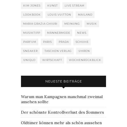
KIM JONES
KUNST
LIVE STREAM
LOOKBOOK
LOUIS VUITTON
MAILAND
MARIA GRAZIA CHIURI
MEINUNG
MUSIK
MUSIKTIPP
MÄNNERMODE
NEWS
PARFUM
PARIS
PRADA
SCHUHE
SNEAKER
TASCHEN VERLAG
UHREN
UNIQLO
WIRTSCHAFT
WOCHENRÜCKBLICK
NEUESTE BEITRÄGE
Warum man Kampagnen manchmal zweimal
ansehen sollte
Der schönste Kontrollverlust des Sommers
Oldtimer können mehr als schön aussehen