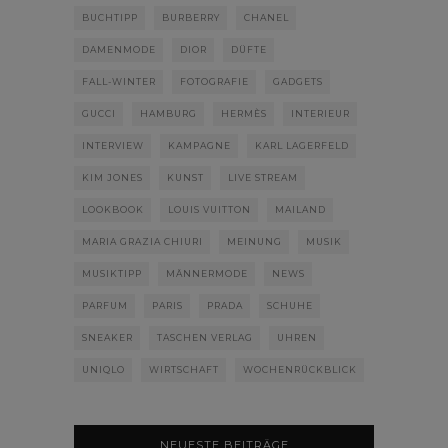
BUCHTIPP
BURBERRY
CHANEL
DAMENMODE
DIOR
DÜFTE
FALL-WINTER
FOTOGRAFIE
GADGETS
GUCCI
HAMBURG
HERMÈS
INTERIEUR
INTERVIEW
KAMPAGNE
KARL LAGERFELD
KIM JONES
KUNST
LIVE STREAM
LOOKBOOK
LOUIS VUITTON
MAILAND
MARIA GRAZIA CHIURI
MEINUNG
MUSIK
MUSIKTIPP
MÄNNERMODE
NEWS
PARFUM
PARIS
PRADA
SCHUHE
SNEAKER
TASCHEN VERLAG
UHREN
UNIQLO
WIRTSCHAFT
WOCHENRÜCKBLICK
NEUESTE BEITRÄGE