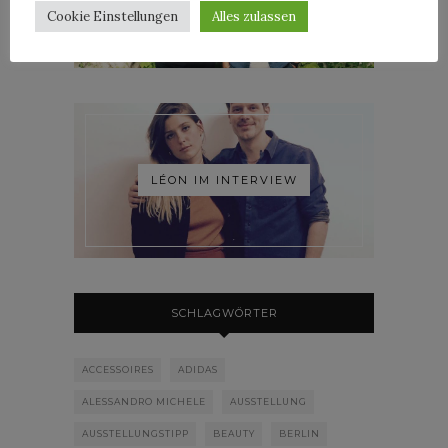
Cookie Einstellungen
Alles zulassen
LÉON IM INTERVIEW
SCHLAGWÖRTER
ACCESSOIRES
ADIDAS
ALESSANDRO MICHELE
AUSSTELLUNG
AUSSTELLUNGSTIPP
BEAUTY
BERLIN