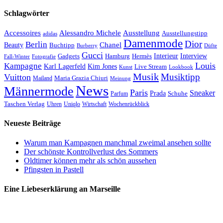
Schlagwörter
Accessoires
Ausstellung
Alessandro Michele
Ausstellungstipp
adidas
Damenmode
Dior
Berlin
Chanel
Beauty
Buchtipp
Düfte
Burberry
Gucci
Interieur
Hamburg
Hermès
Interview
Gadgets
Fall-Winter
Fotografie
Louis
Kampagne
Karl Lagerfeld
Kim Jones
Live Stream
Kunst
Lookbook
Musik
Musiktipp
Vuitton
Maria Grazia Chiuri
Mailand
Meinung
News
Männermode
Paris
Sneaker
Prada
Schuhe
Parfum
Taschen Verlag
Uhren
Uniqlo
Wirtschaft
Wochenrückblick
Neueste Beiträge
Warum man Kampagnen manchmal zweimal ansehen sollte
Der schönste Kontrollverlust des Sommers
Oldtimer können mehr als schön aussehen
Pfingsten in Pastell
Eine Liebeserklärung an Marseille