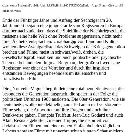
(„Last year at Marienbad“, 1961; Alain RESNAIS; © 1960 STUDIOCANAL – Argos Films – Cineriz – All
Right Reserved)
Ende der Fünfziger Jahre und Anfang der Sechziger im 20.
Jahrhundert begann eine junge Garde von Regisseuren in Europa
darüber nachzudenken, dass die Spielfilme der Nachkriegszeit, die
meistens eine heile Welt ohne Probleme suggerierten, nicht mehr
ihrer Ästhetik entsprachen. Unabhängig von Land und Kultur
wollten diese Avantgardisten das Schweigen der Kriegsgeneration
brechen und Filme, meist in schwarz/weiß, drehen, die
Gesellschaftsproblematiken und auch politische oder psychische
Themen behandelten. Ingmar Bergman, der große schwedische
Regisseur, war einer der Vorreiter und durch ihn inspiriert
entstanden Bewegungen besonders im italienischen und
französischen Film.
Die „Nouvelle Vague“ begründete eine total neue Sichtweise, die
besonders die Generation ansprach, die später in der Folge die
politischen Unruhen 1968 auslösten. Die 68er-Generation, wie sie
heute heißt, wollte intellektuelle, zum Teil auch mal verstörende
Filme sehen, die Antworten auf ihre Fragen und auch ihre
Denkweise gaben. François Truffaut, Jean-Luc Godard und auch
Alain Resnais gehörten zu einer Truppe, die inspiriert von
dadaistischen Filmen und einer neuen Einfachheit des täglichen
Lebens geprägte Filme mit unverbrauchten jungen Schauspielern