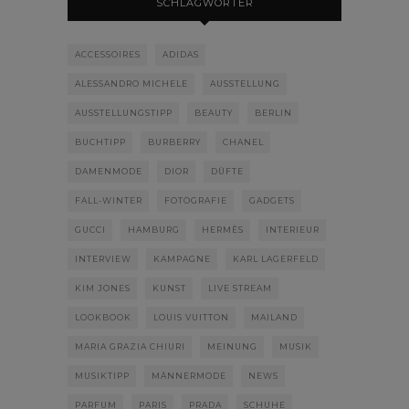
SCHLAGWÖRTER
ACCESSOIRES
ADIDAS
ALESSANDRO MICHELE
AUSSTELLUNG
AUSSTELLUNGSTIPP
BEAUTY
BERLIN
BUCHTIPP
BURBERRY
CHANEL
DAMENMODE
DIOR
DÜFTE
FALL-WINTER
FOTOGRAFIE
GADGETS
GUCCI
HAMBURG
HERMÈS
INTERIEUR
INTERVIEW
KAMPAGNE
KARL LAGERFELD
KIM JONES
KUNST
LIVE STREAM
LOOKBOOK
LOUIS VUITTON
MAILAND
MARIA GRAZIA CHIURI
MEINUNG
MUSIK
MUSIKTIPP
MÄNNERMODE
NEWS
PARFUM
PARIS
PRADA
SCHUHE