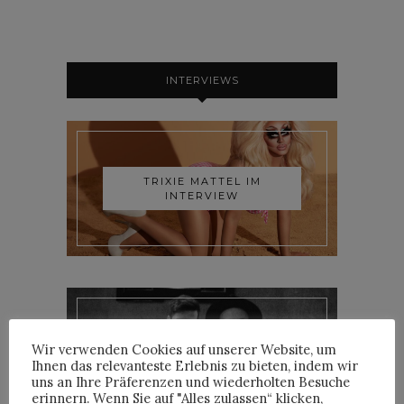
INTERVIEWS
TRIXIE MATTEL IM
INTERVIEW
Wir verwenden Cookies auf unserer Website, um
YOANN LEMOINE AKA
WOODKID IM INTERVIEW
Ihnen das relevanteste Erlebnis zu bieten, indem wir
uns an Ihre Präferenzen und wiederholten Besuche
erinnern. Wenn Sie auf "Alles zulassen“ klicken,