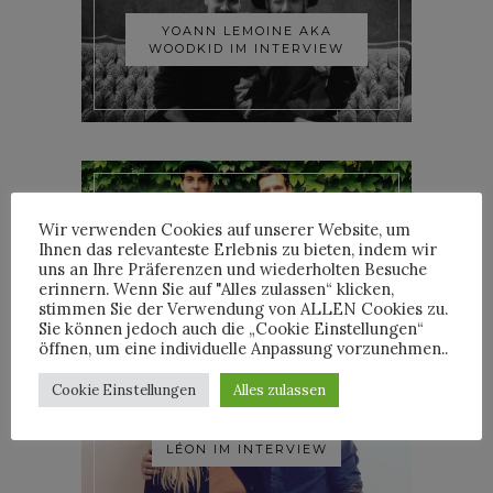
YOANN LEMOINE AKA
WOODKID IM INTERVIEW
Wir verwenden Cookies auf unserer Website, um
ROOSEVELT IM INTERVIEW
Ihnen das relevanteste Erlebnis zu bieten, indem wir
uns an Ihre Präferenzen und wiederholten Besuche
erinnern. Wenn Sie auf "Alles zulassen“ klicken,
stimmen Sie der Verwendung von ALLEN Cookies zu.
Sie können jedoch auch die „Cookie Einstellungen“
öffnen, um eine individuelle Anpassung vorzunehmen..
Cookie Einstellungen
Alles zulassen
LÉON IM INTERVIEW