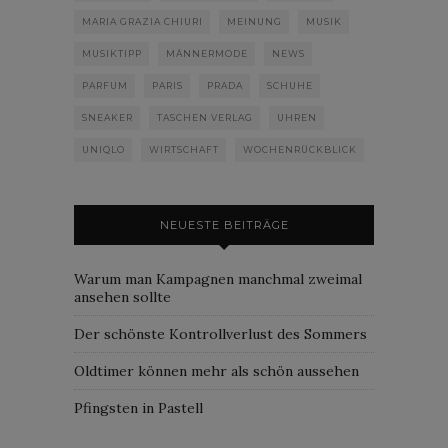
MARIA GRAZIA CHIURI
MEINUNG
MUSIK
MUSIKTIPP
MÄNNERMODE
NEWS
PARFUM
PARIS
PRADA
SCHUHE
SNEAKER
TASCHEN VERLAG
UHREN
UNIQLO
WIRTSCHAFT
WOCHENRÜCKBLICK
NEUESTE BEITRÄGE
Warum man Kampagnen manchmal zweimal
ansehen sollte
Der schönste Kontrollverlust des Sommers
Oldtimer können mehr als schön aussehen
Pfingsten in Pastell