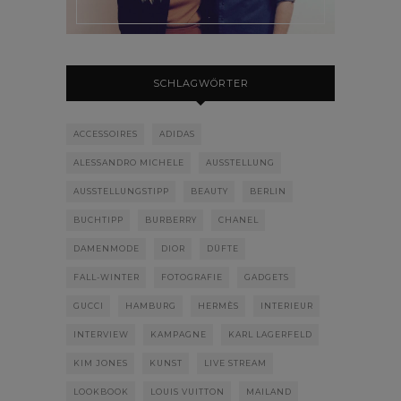
SCHLAGWÖRTER
ACCESSOIRES
ADIDAS
ALESSANDRO MICHELE
AUSSTELLUNG
AUSSTELLUNGSTIPP
BEAUTY
BERLIN
BUCHTIPP
BURBERRY
CHANEL
DAMENMODE
DIOR
DÜFTE
FALL-WINTER
FOTOGRAFIE
GADGETS
GUCCI
HAMBURG
HERMÈS
INTERIEUR
INTERVIEW
KAMPAGNE
KARL LAGERFELD
KIM JONES
KUNST
LIVE STREAM
LOOKBOOK
LOUIS VUITTON
MAILAND